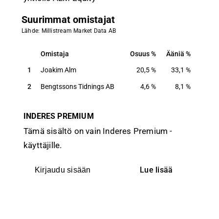
Suurimmat omistajat
Lähde: Millistream Market Data AB
Omistaja
Osuus
Ääniä
Omistaja
Osuus
Ääniä
1
Joakim Alm
20,5
%
33,1
%
2
Bengtssons Tidnings AB
4,6
%
8,1
%
INDERES PREMIUM
Tämä sisältö on vain Inderes Premium -
käyttäjille.
Lue lisää
Kirjaudu sisään