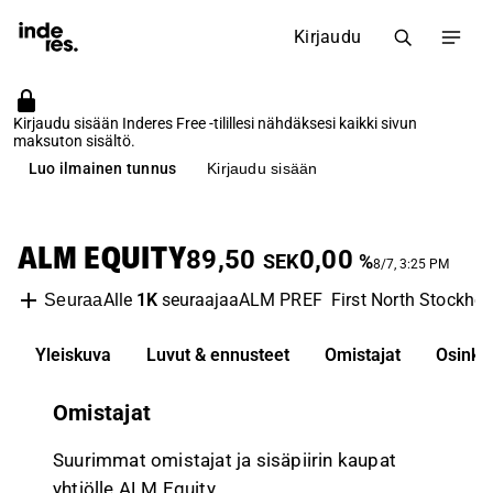
Kirjaudu
Kirjaudu sisään Inderes Free -tilillesi nähdäksesi kaikki sivun
maksuton sisältö.
Luo ilmainen tunnus
Kirjaudu sisään
ALM EQUITY
89,50
0,00
SEK
%
8/7, 3:25 PM
Alle
1K
seuraajaa
ALM PREF
First North Stockho
Seuraa
Yleiskuva
Luvut & ennusteet
Omistajat
Osinko
Omistajat
Suurimmat omistajat ja sisäpiirin kaupat
yhtiölle ALM Equity