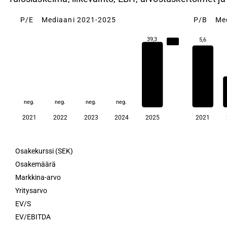
P/E
Mediaani 2021-2025
P/B
Me
39,3
5,6
39,3
neg.
neg.
neg.
neg.
2021
2022
2023
2024
2025
2021
Osakekurssi (SEK)
Osakemäärä
Markkina-arvo
Yritysarvo
EV/S
EV/EBITDA