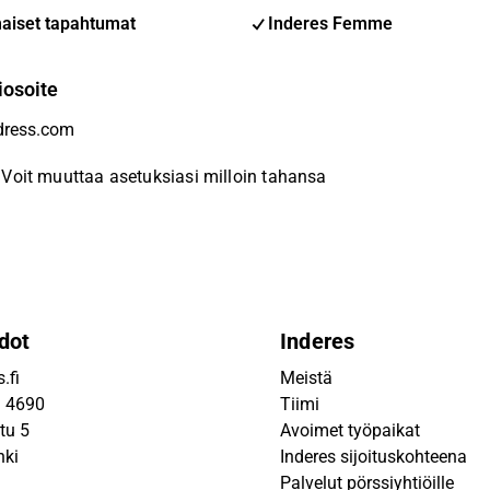
aiset tapahtumat
Inderes Femme
iosoite
Voit muuttaa asetuksiasi milloin tahansa
dot
Inderes
.fi
Meistä
9 4690
Tiimi
tu 5
Avoimet työpaikat
nki
Inderes sijoituskohteena
Palvelut pörssiyhtiöille