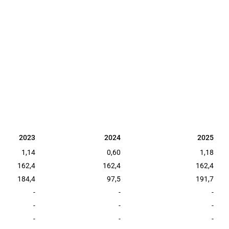
2023
2024
2025
2023
2024
2025
1,14
0,60
1,18
162,4
162,4
162,4
184,4
97,5
191,7
-
-
-
-
-
-
-
-
-