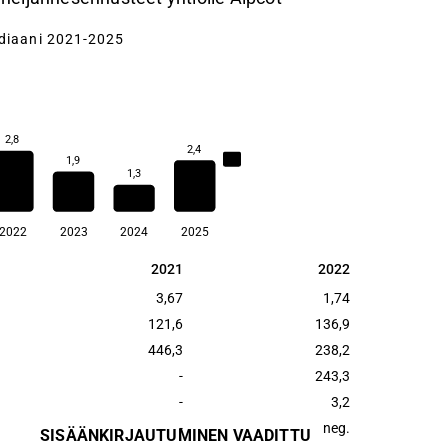
diaani 2021-2025
2,8
2,4
2,4
1,9
1,3
2022
2023
2024
2025
2021
2022
2021
2022
3,67
1,74
121,6
136,9
446,3
238,2
-
243,3
-
3,2
-
neg.
SISÄÄNKIRJAUTUMINEN VAADITTU