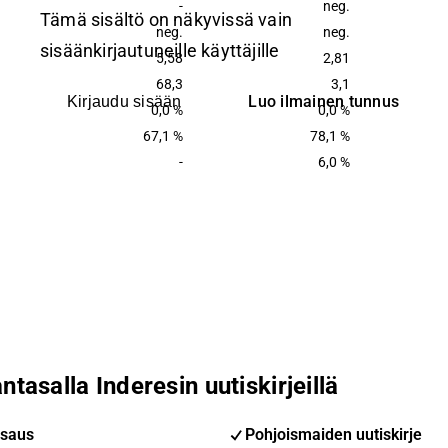
-
neg.
Tämä sisältö on näkyvissä vain
neg.
neg.
sisäänkirjautuneille käyttäjille
5,58
2,81
68,3
3,1
Luo ilmainen tunnus
Kirjaudu sisään
0,0 %
0,0 %
67,1 %
78,1 %
-
6,0 %
ntasalla Inderesin uutiskirjeillä
saus
Pohjoismaiden uutiskirje