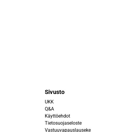
Sivusto
UKK
Q&A
Käyttöehdot
Tietosuojaseloste
Vastuuvapauslauseke