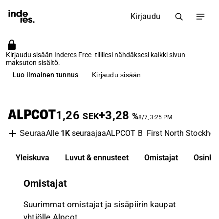
Kirjaudu
Kirjaudu sisään Inderes Free -tilillesi nähdäksesi kaikki sivun
maksuton sisältö.
Luo ilmainen tunnus
Kirjaudu sisään
ALPCOT
1,26
+3,28
SEK
%
8/7, 3:25 PM
Alle
1K
seuraajaa
ALPCOT B
First North Stockho
Seuraa
Yleiskuva
Luvut & ennusteet
Omistajat
Osinko
Omistajat
Suurimmat omistajat ja sisäpiirin kaupat
yhtiölle Alpcot