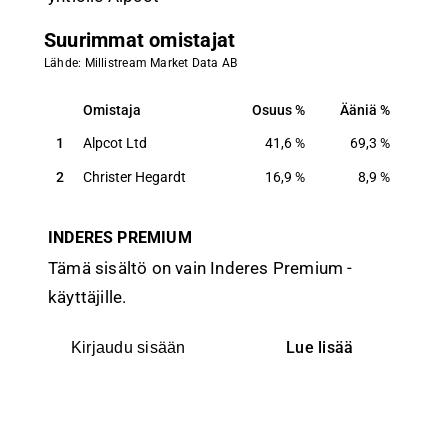
Suurimmat omistajat
Lähde: Millistream Market Data AB
Omistaja
Osuus
Ääniä
Omistaja
Osuus
Ääniä
1
Alpcot Ltd
41,6
%
69,3
%
2
Christer Hegardt
16,9
%
8,9
%
INDERES PREMIUM
Tämä sisältö on vain Inderes Premium -
käyttäjille.
Lue lisää
Kirjaudu sisään