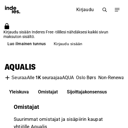
Kirjaudu
Kirjaudu sisään Inderes Free -tilillesi nähdäksesi kaikki sivun
maksuton sisältö.
Luo ilmainen tunnus
Kirjaudu sisään
AQUALIS
Alle
1K
seuraajaa
AQUA
Oslo Børs
Non-Renewabl
Seuraa
Yleiskuva
Omistajat
Sijoittajakonsensus
Omistajat
Suurimmat omistajat ja sisäpiirin kaupat
yhtiölle Aqualis