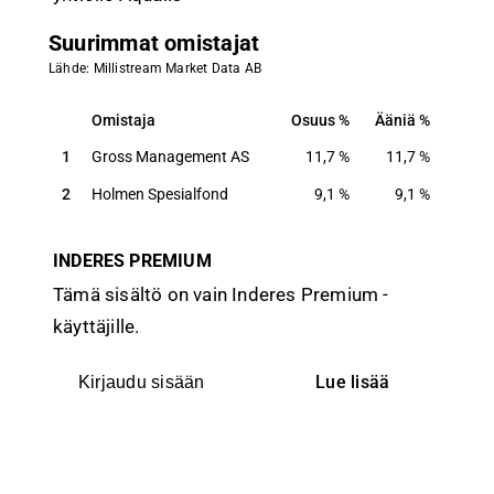
Suurimmat omistajat
Lähde: Millistream Market Data AB
Omistaja
Osuus
Ääniä
Omistaja
Osuus
Ääniä
1
Gross Management AS
11,7
%
11,7
%
2
Holmen Spesialfond
9,1
%
9,1
%
INDERES PREMIUM
Tämä sisältö on vain Inderes Premium -
käyttäjille.
Lue lisää
Kirjaudu sisään