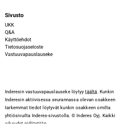
Sivusto
UKK
Q&A
Käyttöehdot
Tietosuojaseloste
Vastuuvapauslauseke
Inderesin vastuuvapauslauseke löytyy
täältä
. Kunkin
Inderesin aktiivisessa seurannassa olevan osakkeen
tarkemmat tiedot löytyvät kunkin osakkeen omilta
yhtiösivuilta Inderes-sivustolla.
© Inderes Oyj. Kaikki
oikeudet pidätetään.