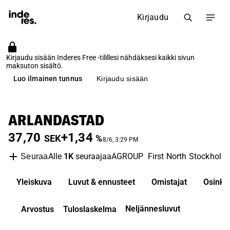
Kirjaudu
Kirjaudu sisään Inderes Free -tilillesi nähdäksesi kaikki sivun
maksuton sisältö.
Luo ilmainen tunnus
Kirjaudu sisään
ARLANDASTAD
37,70
+1,34
SEK
%
8/6, 3:29 PM
Alle
1K
seuraajaa
AGROUP
First North Stockholm
Seuraa
Yleiskuva
Luvut & ennusteet
Omistajat
Osinko
Neljännesluvut
Arvostus
Tuloslaskelma