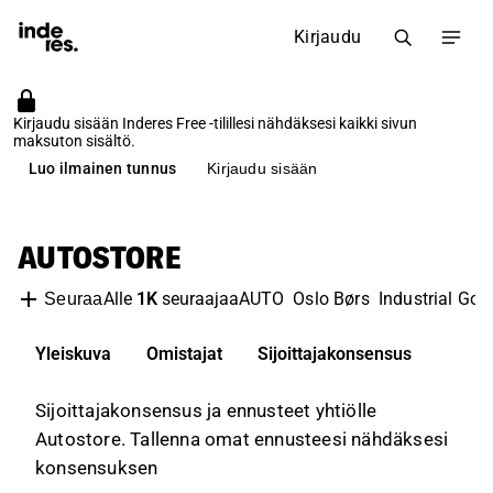
Kirjaudu
Kirjaudu sisään Inderes Free -tilillesi nähdäksesi kaikki sivun
maksuton sisältö.
Luo ilmainen tunnus
Kirjaudu sisään
AUTOSTORE
Alle
1K
seuraajaa
AUTO
Oslo Børs
Industrial Goo
Seuraa
Yleiskuva
Omistajat
Sijoittajakonsensus
Sijoittajakonsensus ja ennusteet yhtiölle
Autostore. Tallenna omat ennusteesi nähdäksesi
konsensuksen