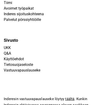
Tiimi
Avoimet työpaikat
Inderes sijoituskohteena
Palvelut pörssiyhtiöille
Sivusto
UKK
Q&A
Käyttöehdot
Tietosuojaseloste
Vastuuvapauslauseke
Inderesin vastuuvapauslauseke löytyy
täältä
. Kunkin