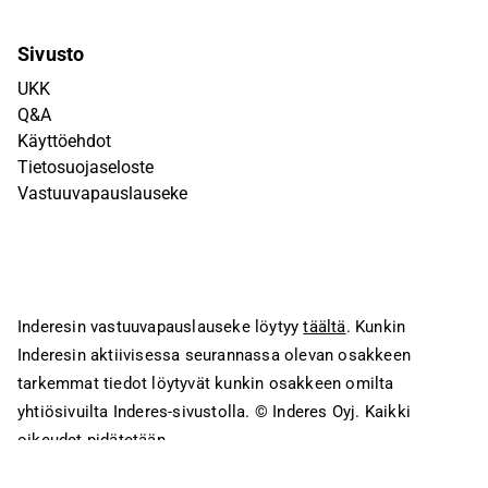
Sivusto
UKK
Q&A
Käyttöehdot
Tietosuojaseloste
Vastuuvapauslauseke
Inderesin vastuuvapauslauseke löytyy
täältä
. Kunkin
Inderesin aktiivisessa seurannassa olevan osakkeen
tarkemmat tiedot löytyvät kunkin osakkeen omilta
yhtiösivuilta Inderes-sivustolla.
© Inderes Oyj. Kaikki
oikeudet pidätetään.