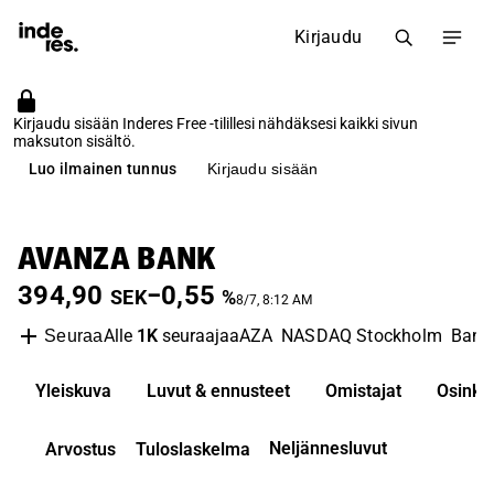
Kirjaudu
Kirjaudu sisään Inderes Free -tilillesi nähdäksesi kaikki sivun
maksuton sisältö.
Luo ilmainen tunnus
Kirjaudu sisään
AVANZA BANK
394,90
−0,55
SEK
%
8/7, 8:12 AM
Alle
1K
seuraajaa
AZA
NASDAQ Stockholm
Bank
Seuraa
Yleiskuva
Luvut & ennusteet
Omistajat
Osinko
Neljännesluvut
Arvostus
Tuloslaskelma