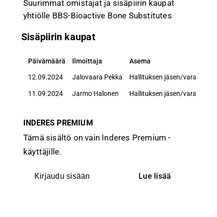
Suurimmat omistajat ja sisäpiirin kaupat
yhtiölle BBS-Bioactive Bone Substitutes
Sisäpiirin kaupat
Päivämäärä
Ilmoittaja
Asema
Päivämäärä
Ilmoittaja
Asema
12.09.2024
Jalovaara Pekka
Hallituksen jäsen/varajäsen
11.09.2024
Jarmo Halonen
Hallituksen jäsen/varajäsen
INDERES PREMIUM
Tämä sisältö on vain Inderes Premium -
käyttäjille.
Lue lisää
Kirjaudu sisään