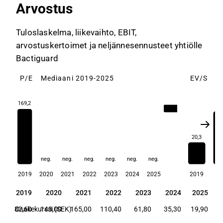
Arvostus
Tuloslaskelma, liikevaihto, EBIT,
arvostuskertoimet ja neljännesennusteet yhtiölle
Bactiguard
P/E
Mediaani 2019-2025
EV/S
M
169,2
48
169,2
20,3
neg.
neg.
neg.
neg.
neg.
neg.
2019
2020
2021
2022
2023
2024
2025
2019
20
2019
2020
2021
2022
2023
2024
2025
2019
2020
2021
2022
2023
2024
2025
82,60
Osakekurssi (SEK)
143,00
165,00
110,40
61,80
35,30
19,90