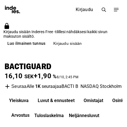
Kirjaudu
Kirjaudu sisään Inderes Free -tilillesi nähdäksesi kaikki sivun
maksuton sisältö.
Luo ilmainen tunnus
Kirjaudu sisään
BACTIGUARD
16,10
+1,90
SEK
%
8/10, 2:45 PM
Alle
1K
seuraajaa
BACTI B
NASDAQ Stockholm
M
Seuraa
Yleiskuva
Luvut & ennusteet
Omistajat
Osinko
Arvostus
Tuloslaskelma
Neljännesluvut