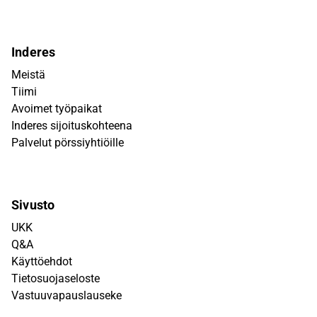
Inderes
Meistä
Tiimi
Avoimet työpaikat
Inderes sijoituskohteena
Palvelut pörssiyhtiöille
Sivusto
UKK
Q&A
Käyttöehdot
Tietosuojaseloste
Vastuuvapauslauseke