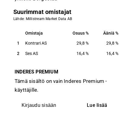
Suurimmat omistajat
Lähde: Millistream Market Data AB
Omistaja
Osuus
Ääniä
Omistaja
Osuus
Ääniä
1
Kontrari AS
29,8
%
29,8
%
2
Ses AS
16,4
%
16,4
%
INDERES PREMIUM
Tämä sisältö on vain Inderes Premium -
käyttäjille.
Lue lisää
Kirjaudu sisään