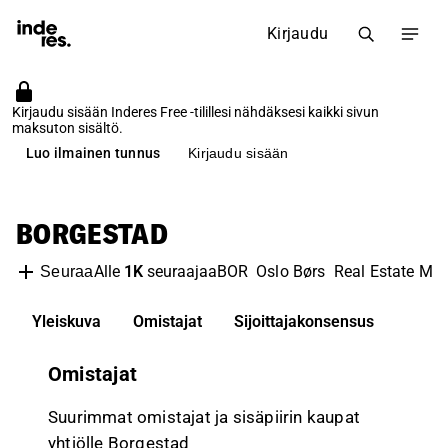
Kirjaudu
Kirjaudu sisään Inderes Free -tilillesi nähdäksesi kaikki sivun
maksuton sisältö.
Luo ilmainen tunnus
Kirjaudu sisään
BORGESTAD
Alle
1K
seuraajaa
BOR
Oslo Børs
Real Estate M
Seuraa
Yleiskuva
Omistajat
Sijoittajakonsensus
Omistajat
Suurimmat omistajat ja sisäpiirin kaupat
yhtiölle Borgestad