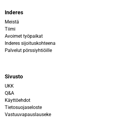
Inderes
Meistä
Tiimi
Avoimet työpaikat
Inderes sijoituskohteena
Palvelut pörssiyhtiöille
Sivusto
UKK
Q&A
Käyttöehdot
Tietosuojaseloste
Vastuuvapauslauseke