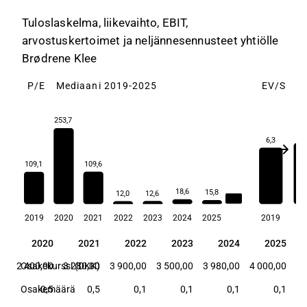
Tuloslaskelma, liikevaihto, EBIT,
arvostuskertoimet ja neljännesennusteet yhtiölle
Brødrene Klee
P/E
Mediaani 2019-2025
EV/S
M
253,7
6,
6,3
109,6
109,1
18,6
15,8
12,6
12,0
18,6
2019
2020
2021
2022
2023
2024
2025
2019
20
19
2020
2021
2022
2023
2024
2025
19
2020
2021
2022
2023
2024
2025
00
2 400,00
Osakekurssi (DKK)
3 280,00
3 900,00
3 500,00
3 980,00
4 000,00
,5
Osakemäärä
0,5
0,5
0,1
0,1
0,1
0,1