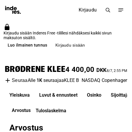
Kirjaudu
Kirjaudu sisään Inderes Free -tilillesi nähdäksesi kaikki sivun
maksuton sisältö.
Luo ilmainen tunnus
Kirjaudu sisään
BRØDRENE KLEE
4 400,00
DKK
8/7, 2:55 PM
Alle
1K
seuraajaa
KLEE B
NASDAQ Copenhagen
Seuraa
Yleiskuva
Luvut & ennusteet
Osinko
Sijoittaj
Arvostus
Tuloslaskelma
Arvostus