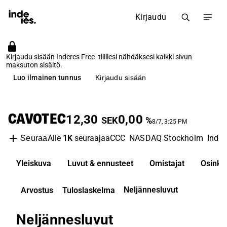
Kirjaudu
Kirjaudu sisään Inderes Free -tilillesi nähdäksesi kaikki sivun
maksuton sisältö.
Luo ilmainen tunnus
Kirjaudu sisään
CAVOTEC
12,30
0,00
SEK
%
8/7, 3:25 PM
Alle
1K
seuraajaa
CCC
NASDAQ Stockholm
Indus
Seuraa
Yleiskuva
Luvut & ennusteet
Omistajat
Osinko
Neljännesluvut
Arvostus
Tuloslaskelma
Neljännesluvut