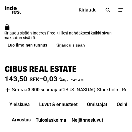
Kirjaudu
Kirjaudu sisään Inderes Free -tilillesi nähdäksesi kaikki sivun
maksuton sisältö.
Luo ilmainen tunnus
Kirjaudu sisään
CIBUS REAL ESTATE
143,50
−0,03
SEK
%
8/7, 7:42 AM
3 300
seuraajaa
CIBUS
NASDAQ Stockholm
Real
Seuraa
Yleiskuva
Luvut & ennusteet
Omistajat
Osinko
Arvostus
Tuloslaskelma
Neljännesluvut