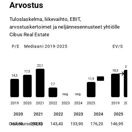
Arvostus
Tuloslaskelma, liikevaihto, EBIT,
arvostuskertoimet ja neljännesennusteet yhtiölle
Cibus Real Estate
P/E
Mediaani 2019-2025
EV/S
M
22,1
21,2
18,3
17,5
14,3
14,3
11,9
7,7
neg.
neg.
2019
2020
2021
2022
2023
2024
2025
2019
202
19
2020
2021
2022
2023
2024
2025
19
2020
2021
2022
2023
2024
2025
50
Osakekurssi (SEK)
167,60
290,80
143,40
133,90
176,20
146,95