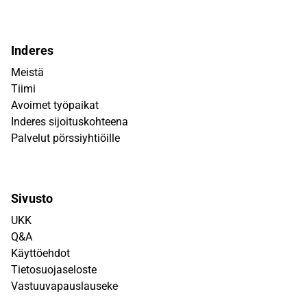
Inderes
Meistä
Tiimi
Avoimet työpaikat
Inderes sijoituskohteena
Palvelut pörssiyhtiöille
Sivusto
UKK
Q&A
Käyttöehdot
Tietosuojaseloste
Vastuuvapauslauseke