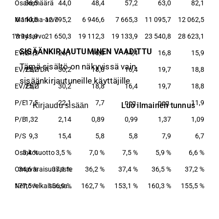
,1
Osakemäärä
36,5
44,0
48,4
57,2
63,0
82,1
,1
Markkina-arvo
6 110,5
12 795,2
6 946,6
7 665,3
11 095,7
12 062,5
,4
13 941,9
Yritysarvo
21 650,3
19 112,3
19 133,9
23 540,8
28 623,1
SISÄÄNKIRJAUTUMINEN VAADITTU
,3
EV/S
21,2
26,1
16,0
14,4
16,8
15,9
Tämä sisältö on näkyvissä vain
,8
EV/EBITDA
25,2
30,2
18,8
16,4
19,7
18,8
sisäänkirjautuneille käyttäjille
,8
EV/EBIT
25,2
30,2
18,8
16,4
19,7
18,8
,3
P/E
17,5
22,1
7,7
neg.
neg.
11,9
Luo ilmainen tunnus
Kirjaudu sisään
30
P/B
1,32
2,14
0,89
0,99
1,37
1,09
,4
P/S
9,3
15,4
5,8
5,8
7,9
6,7
 %
Osinkotuotto
5,4 %
3,5 %
7,0 %
7,5 %
5,9 %
6,6 %
 %
Omavaraisuusaste
34,6 %
37,1 %
36,2 %
37,4 %
36,5 %
37,2 %
 %
177,5 %
156,9 %
Nettovelkaisuusaste
162,7 %
153,1 %
160,3 %
155,5 %