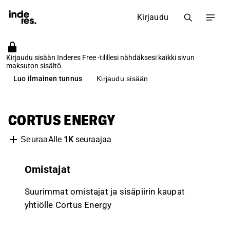
Kirjaudu
Kirjaudu sisään Inderes Free -tilillesi nähdäksesi kaikki sivun
maksuton sisältö.
Luo ilmainen tunnus
Kirjaudu sisään
CORTUS ENERGY
Alle
1K
seuraajaa
Seuraa
Omistajat
Suurimmat omistajat ja sisäpiirin kaupat
yhtiölle Cortus Energy