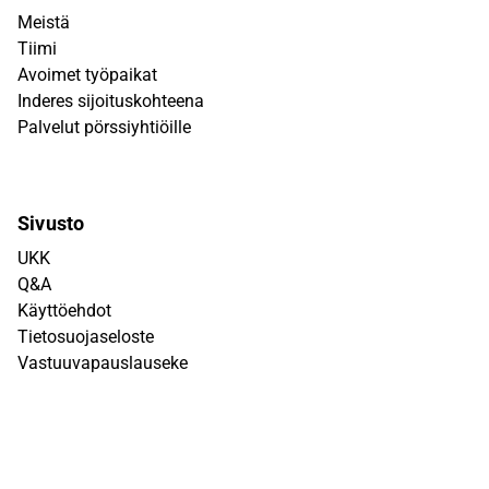
Meistä
Tiimi
Avoimet työpaikat
Inderes sijoituskohteena
Palvelut pörssiyhtiöille
Sivusto
UKK
Q&A
Käyttöehdot
Tietosuojaseloste
Vastuuvapauslauseke