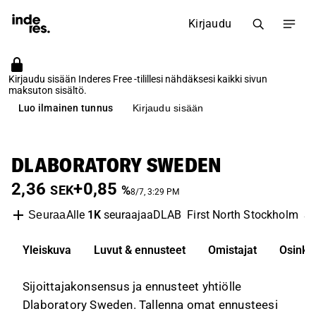
Kirjaudu
Kirjaudu sisään Inderes Free -tilillesi nähdäksesi kaikki sivun
maksuton sisältö.
Luo ilmainen tunnus
Kirjaudu sisään
DLABORATORY SWEDEN
2,36
+0,85
SEK
%
8/7, 3:29 PM
Alle
1K
seuraajaa
DLAB
First North Stockholm
So
Seuraa
Yleiskuva
Luvut & ennusteet
Omistajat
Osinko
Sijoittajakonsensus ja ennusteet yhtiölle
Dlaboratory Sweden. Tallenna omat ennusteesi