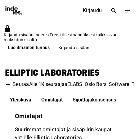
Kirjaudu
Kirjaudu sisään Inderes Free -tilillesi nähdäksesi kaikki sivun
maksuton sisältö.
Luo ilmainen tunnus
Kirjaudu sisään
ELLIPTIC LABORATORIES
Alle
1K
seuraajaa
ELABS
Oslo Børs
Software
Te
Seuraa
Yleiskuva
Omistajat
Sijoittajakonsensus
Omistajat
Suurimmat omistajat ja sisäpiirin kaupat
yhtiölle Elliptic Laboratories