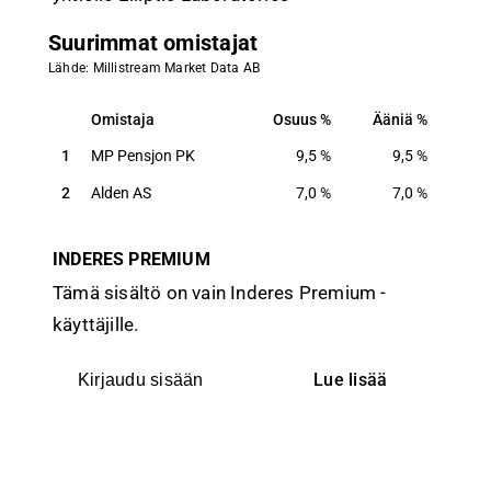
Suurimmat omistajat
Lähde: Millistream Market Data AB
Omistaja
Osuus
Ääniä
Omistaja
Osuus
Ääniä
1
MP Pensjon PK
9,5
%
9,5
%
2
Alden AS
7,0
%
7,0
%
INDERES PREMIUM
Tämä sisältö on vain Inderes Premium -
käyttäjille.
Lue lisää
Kirjaudu sisään