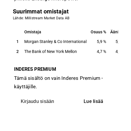
Suurimmat omistajat
Lähde: Millistream Market Data AB
Omistaja
Osuus
Ääniä
Omistaja
Osuus
Ääniä
1
Morgan Stanley & Co International
5,9
%
5,9
%
2
The Bank of New York Mellon
4,7
%
4,7
%
INDERES PREMIUM
Tämä sisältö on vain Inderes Premium -
käyttäjille.
Lue lisää
Kirjaudu sisään