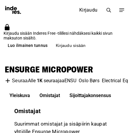
Kirjaudu
Kirjaudu sisään Inderes Free -tilillesi nähdäksesi kaikki sivun
maksuton sisältö.
Luo ilmainen tunnus
Kirjaudu sisään
ENSURGE MICROPOWER
Alle
1K
seuraajaa
ENSU
Oslo Børs
Electrical Equ
Seuraa
Yleiskuva
Omistajat
Sijoittajakonsensus
Omistajat
Suurimmat omistajat ja sisäpiirin kaupat
yhtiölle Ensurge Micropower