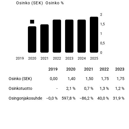
Osinko (SEK)
Osinko %
2
2,1
1,5
1
1,3
1,2
1,2
1,2
0,5
0,7
0
2019
2020
2021
2022
2023
2024
2025
2019
2020
2021
2022
2023
2019
2020
2021
2022
2023
Osinko (SEK)
0,00
1,40
1,50
1,75
1,75
Osinkotuotto
-
2,1 %
0,7 %
1,3 %
1,2 %
Osingonjakosuhde
−0,0 %
597,8 %
−86,2 %
40,0 %
31,9 %