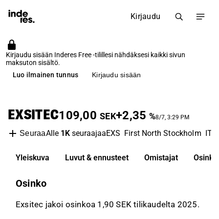
Kirjaudu
Kirjaudu sisään Inderes Free -tilillesi nähdäksesi kaikki sivun
maksuton sisältö.
Luo ilmainen tunnus
Kirjaudu sisään
EXSITEC
109,00
+2,35
SEK
%
8/7, 3:29 PM
Alle
1K
seuraajaa
EXS
First North Stockholm
IT 
Seuraa
Yleiskuva
Luvut & ennusteet
Omistajat
Osinko
Osinko
Exsitec jakoi osinkoa 1,90 SEK tilikaudelta 2025.