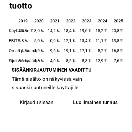
tuotto
2019
2020
2021
2022
2023
2024
2025
2019
2020
2021
2022
2023
2024
2025
Käyttökate-%
14,5 %
18,0 %
14,2 %
18,4 %
19,6 %
15,2 %
20,8 %
EBIT-%
0,8 %
5,0 %
−0,9 %
12,1 %
13,4 %
11,1 %
13,8 %
−7,1 %
1,9 %
Oman pääoman tuotto-%
−9,6 %
19,1 %
17,1 %
5,2 %
16,8 %
−3,6 %
1,3 %
Sijoitetun pääoman tuotto-%
−4,0 %
8,5 %
8,8 %
12,9 %
7,6 %
SISÄÄNKIRJAUTUMINEN VAADITTU
Tämä sisältö on näkyvissä vain
sisäänkirjautuneille käyttäjille
Luo ilmainen tunnus
Kirjaudu sisään