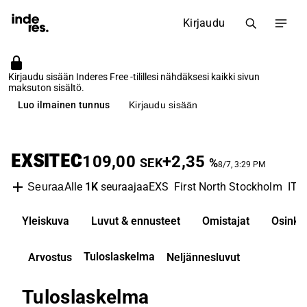
Kirjaudu
Kirjaudu sisään Inderes Free -tilillesi nähdäksesi kaikki sivun
maksuton sisältö.
Luo ilmainen tunnus
Kirjaudu sisään
EXSITEC
109,00
+2,35
SEK
%
8/7, 3:29 PM
Alle
1K
seuraajaa
EXS
First North Stockholm
IT 
Seuraa
Yleiskuva
Luvut & ennusteet
Omistajat
Osinko
Tuloslaskelma
Arvostus
Neljännesluvut
Tuloslaskelma