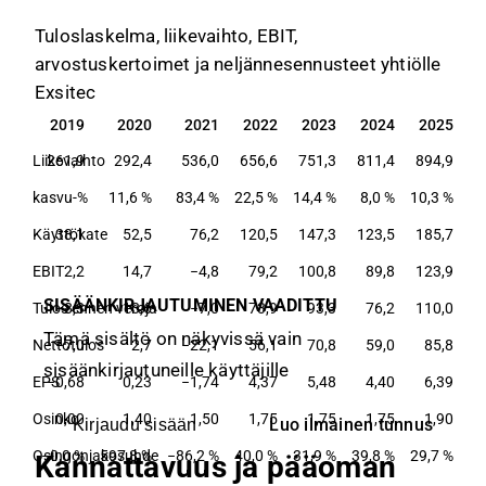
Tuloslaskelma, liikevaihto, EBIT,
arvostuskertoimet ja neljännesennusteet yhtiölle
Exsitec
2019
2020
2021
2022
2023
2024
2025
2019
2020
2021
2022
2023
2024
2025
Liikevaihto
261,9
292,4
536,0
656,6
751,3
811,4
894,9
kasvu-%
11,6 %
83,4 %
22,5 %
14,4 %
8,0 %
10,3 %
Käyttökate
38,1
52,5
76,2
120,5
147,3
123,5
185,7
EBIT
2,2
14,7
−4,8
79,2
100,8
89,8
123,9
SISÄÄNKIRJAUTUMINEN VAADITTU
Tulos ennen veroja
−8,3
13,6
−7,0
73,9
93,3
76,2
110,0
Tämä sisältö on näkyvissä vain
Nettotulos
−7,0
2,7
−22,1
56,1
70,8
59,0
85,8
sisäänkirjautuneille käyttäjille
EPS
−0,68
0,23
−1,74
4,37
5,48
4,40
6,39
Osinko
0,00
1,40
1,50
1,75
1,75
1,75
1,90
Luo ilmainen tunnus
Kirjaudu sisään
Osingonjakosuhde
−0,0 %
597,8 %
−86,2 %
40,0 %
31,9 %
39,8 %
29,7 %
Kannattavuus ja pääoman