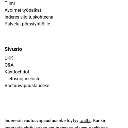
Tiimi
Avoimet työpaikat
Inderes sijoituskohteena
Palvelut pörssiyhtiöille
Sivusto
UKK
Q&A
Käyttöehdot
Tietosuojaseloste
Vastuuvapauslauseke
Inderesin vastuuvapauslauseke löytyy
täältä
. Kunkin