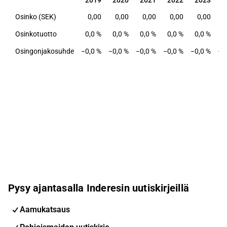
2019
2020
2021
2022
2023
2
Osinko (SEK)
0,00
0,00
0,00
0,00
0,00
Osinkotuotto
0,0 %
0,0 %
0,0 %
0,0 %
0,0 %
0
Osingonjakosuhde
−0,0 %
−0,0 %
−0,0 %
−0,0 %
−0,0 %
−0
Pysy ajantasalla Inderesin uutiskirjeillä
Aamukatsaus