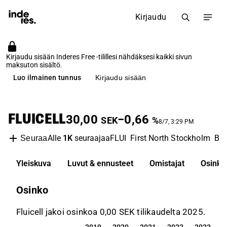
Kirjaudu
Kirjaudu sisään Inderes Free -tilillesi nähdäksesi kaikki sivun
maksuton sisältö.
Luo ilmainen tunnus
Kirjaudu sisään
FLUICELL
30,00
−0,66
SEK
%
8/7, 3:29 PM
Alle
1K
seuraajaa
FLUI
First North Stockholm
Bio
Seuraa
Yleiskuva
Luvut & ennusteet
Omistajat
Osinko
Osinko
Fluicell jakoi osinkoa 0,00 SEK tilikaudelta 2025.
2019
2020
2021
2022
2023
2