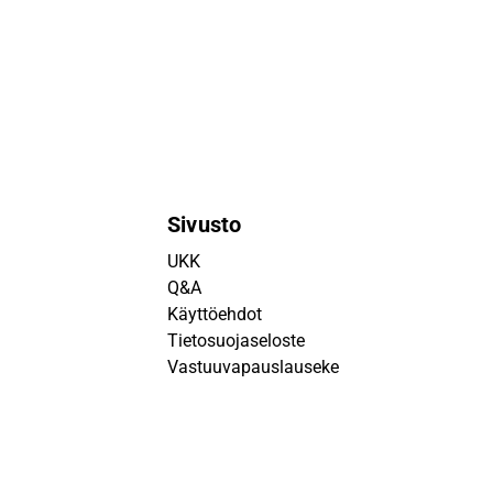
Sivusto
UKK
Q&A
Käyttöehdot
Tietosuojaseloste
Vastuuvapauslauseke