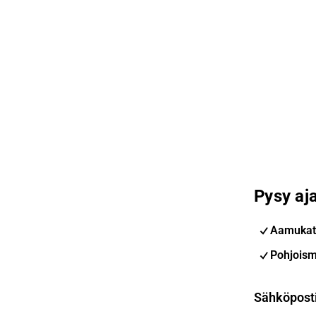
Pysy aja
Aamukat
Pohjoism
Sähköpost