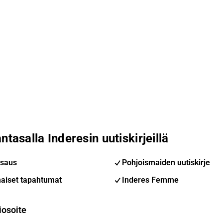
ntasalla Inderesin uutiskirjeillä
saus
Pohjoismaiden uutiskirje
aiset tapahtumat
Inderes Femme
iosoite