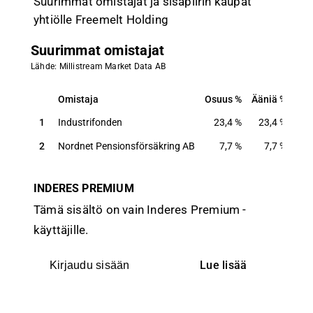
Suurimmat omistajat ja sisäpiirin kaupat
yhtiölle Freemelt Holding
Suurimmat omistajat
Lähde: Millistream Market Data AB
Omistaja
Osuus
Ääniä
Omistaja
Osuus
Ääniä
1
Industrifonden
23,4
%
23,4
%
2
Nordnet Pensionsförsäkring AB
7,7
%
7,7
%
INDERES PREMIUM
Tämä sisältö on vain Inderes Premium -
käyttäjille.
Lue lisää
Kirjaudu sisään