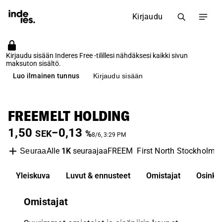
Kirjaudu
Kirjaudu sisään Inderes Free -tilillesi nähdäksesi kaikki sivun
maksuton sisältö.
Luo ilmainen tunnus
Kirjaudu sisään
FREEMELT HOLDING
1,50
−0,13
SEK
%
8/6, 3:29 PM
Alle
1K
seuraajaa
FREEM
First North Stockholm
Seuraa
Yleiskuva
Luvut & ennusteet
Omistajat
Osinko
Omistajat