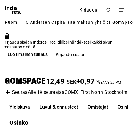
Kirjaudu
Huom.
HC Andersen Capital saa maksun yhtiöltä GomSpace 
Kirjaudu sisään Inderes Free -tilillesi nähdäksesi kaikki sivun
maksuton sisältö.
Luo ilmainen tunnus
Kirjaudu sisään
GOMSPACE
12,49
+0,97
SEK
%
8/7, 3:29 PM
Alle
1K
seuraajaa
GOMX
First North Stockholm
I
Seuraa
Yleiskuva
Luvut & ennusteet
Omistajat
Osinko
Osinko