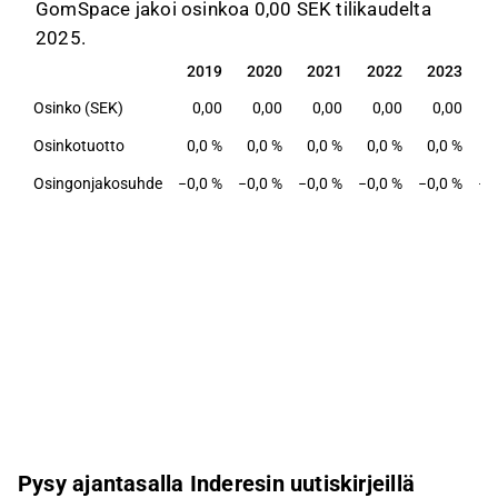
GomSpace jakoi osinkoa 0,00 SEK tilikaudelta
2025.
2019
2020
2021
2022
2023
2
2019
2020
2021
2022
2023
2
Osinko (SEK)
0,00
0,00
0,00
0,00
0,00
Osinkotuotto
0,0 %
0,0 %
0,0 %
0,0 %
0,0 %
0
Osingonjakosuhde
−0,0 %
−0,0 %
−0,0 %
−0,0 %
−0,0 %
−0
Pysy ajantasalla Inderesin uutiskirjeillä