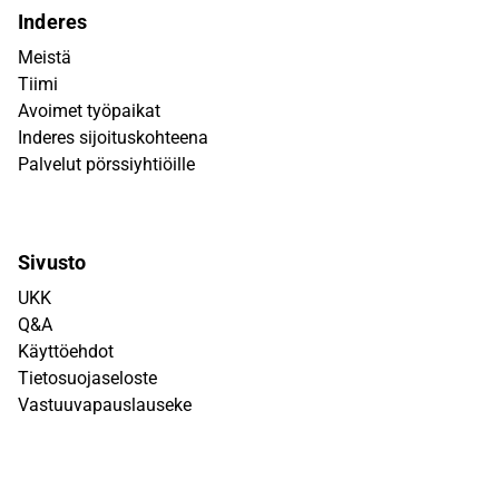
Inderes
Meistä
Tiimi
Avoimet työpaikat
Inderes sijoituskohteena
Palvelut pörssiyhtiöille
Sivusto
UKK
Q&A
Käyttöehdot
Tietosuojaseloste
Vastuuvapauslauseke