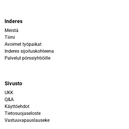
Inderes
Meistä
Tiimi
Avoimet työpaikat
Inderes sijoituskohteena
Palvelut pörssiyhtiöille
Sivusto
UKK
Q&A
Käyttöehdot
Tietosuojaseloste
Vastuuvapauslauseke