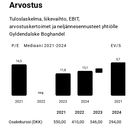
Arvostus
Tuloslaskelma, liikevaihto, EBIT,
arvostuskertoimet ja neljännesennusteet yhtiölle
Gyldendalske Boghandel
P/E
Mediaani 2021-2024
EV/S
M
0,7
16,5
13,1
11,8
13,1
neg.
2021
2022
2023
2024
2021
2021
2022
2023
2024
2021
2022
2023
2024
Osakekurssi (DKK)
550,00
410,00
346,00
294,00