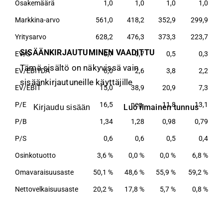
Osakemäärä
1,0
1,0
1,0
1,0
Markkina-arvo
561,0
418,2
352,9
299,9
Yritysarvo
628,2
476,3
373,3
223,7
SISÄÄNKIRJAUTUMINEN VAADITTU
EV/S
0,7
0,7
0,5
0,3
Tämä sisältö on näkyvissä vain
EV/EBITDA
6,0
2,6
3,8
2,2
sisäänkirjautuneille käyttäjille
EV/EBIT
15,0
38,9
20,9
7,3
P/E
16,5
neg.
11,8
13,1
Luo ilmainen tunnus
Kirjaudu sisään
P/B
1,34
1,28
0,98
0,79
P/S
0,6
0,6
0,5
0,4
Osinkotuotto
3,6 %
0,0 %
0,0 %
6,8 %
Omavaraisuusaste
50,1 %
48,6 %
55,9 %
59,2 %
Nettovelkaisuusaste
20,2 %
17,8 %
5,7 %
0,8 %