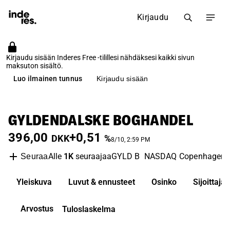
Kirjaudu
Kirjaudu sisään Inderes Free -tilillesi nähdäksesi kaikki sivun
maksuton sisältö.
Luo ilmainen tunnus
Kirjaudu sisään
GYLDENDALSKE BOGHANDEL
396,00
+0,51
DKK
%
8/10, 2:59 PM
Alle
1K
seuraajaa
GYLD B
NASDAQ Copenhagen
Seuraa
Yleiskuva
Luvut & ennusteet
Osinko
Sijoittaj
Arvostus
Tuloslaskelma