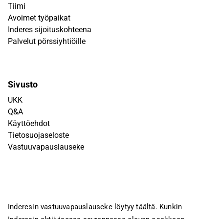
Tiimi
Avoimet työpaikat
Inderes sijoituskohteena
Palvelut pörssiyhtiöille
Sivusto
UKK
Q&A
Käyttöehdot
Tietosuojaseloste
Vastuuvapauslauseke
Inderesin vastuuvapauslauseke löytyy
täältä
. Kunkin