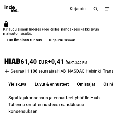
Kirjaudu
Kirjaudu sisään Inderes Free -tilillesi nähdäksesi kaikki sivun
maksuton sisältö.
Luo ilmainen tunnus
Kirjaudu sisään
HIAB
61,40
+0,41
EUR
%
8/7, 3:29 PM
11 106
seuraajaa
HIAB
NASDAQ Helsinki
Transpo
Seuraa
Yleiskuva
Luvut & ennusteet
Omistajat
Osinko
Sijoittajakonsensus ja ennusteet yhtiölle Hiab.
Tallenna omat ennusteesi nähdäksesi
konsensuksen