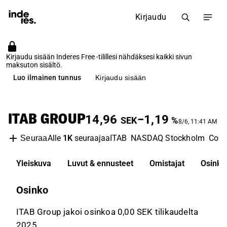
Kirjaudu
Kirjaudu sisään Inderes Free -tilillesi nähdäksesi kaikki sivun
maksuton sisältö.
Luo ilmainen tunnus
Kirjaudu sisään
ITAB GROUP
14,96
−1,19
SEK
%
8/6, 11:41 AM
Alle
1K
seuraajaa
ITAB
NASDAQ Stockholm
Cons
Seuraa
Yleiskuva
Luvut & ennusteet
Omistajat
Osinko
Osinko
ITAB Group jakoi osinkoa 0,00 SEK tilikaudelta
2025.