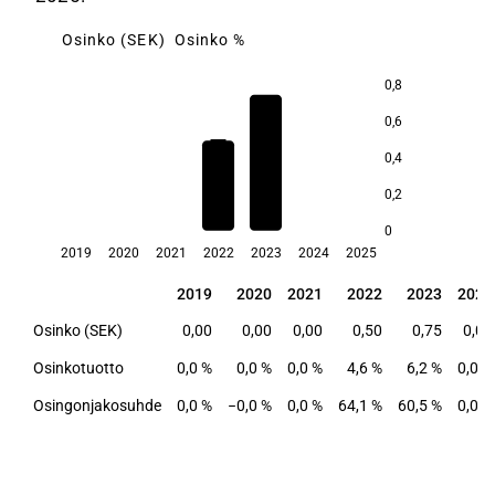
Osinko (SEK)
Osinko %
0,8
6,2
0,6
4,6
0,4
0,2
0
2019
2020
2021
2022
2023
2024
2025
2019
2020
2021
2022
2023
2024
2019
2020
2021
2022
2023
2024
Osinko (SEK)
0,00
0,00
0,00
0,50
0,75
0,00
Osinkotuotto
0,0 %
0,0 %
0,0 %
4,6 %
6,2 %
0,0 %
Osingonjakosuhde
0,0 %
−0,0 %
0,0 %
64,1 %
60,5 %
0,0 %