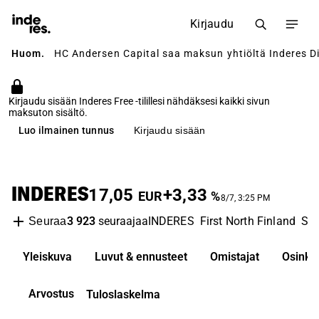
Kirjaudu
Huom.
HC Andersen Capital saa maksun yhtiöltä Inderes Di
Kirjaudu sisään Inderes Free -tilillesi nähdäksesi kaikki sivun
maksuton sisältö.
Luo ilmainen tunnus
Kirjaudu sisään
INDERES
17,05
+3,33
EUR
%
8/7, 3:25 PM
3 923
seuraajaa
INDERES
First North Finland
Sof
Seuraa
Yleiskuva
Luvut & ennusteet
Omistajat
Osinko
Arvostus
Tuloslaskelma