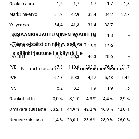
Osakemäärä
1,6
1,7
1,7
1,7
1,8
Markkina-arvo
61,2
42,9
33,4
34,2
27,7
Yritysarvo
54,4
41,3
31,4
33,7
-
SISÄÄNKIRJAUTUMINEN VAADITTU
EV/S
4,6
3,1
1,8
1,8
-
Tämä sisältö on näkyvissä vain
EV/EBITDA
23,6
28,1
15,0
13,9
-
sisäänkirjautuneille käyttäjille
EV/EBIT
27,6
50,3
40,3
28,6
-
P/E
47,3
110,9
393,0
76,5
131,7
Luo ilmainen tunnus
Kirjaudu sisään
P/B
9,18
5,38
4,67
5,48
5,42
P/S
5,2
3,2
1,9
1,9
1,5
Osinkotuotto
0,0 %
3,1 %
4,3 %
4,4 %
2,9 %
Omavaraisuusaste
63,2 %
44,9 %
42,2 %
46,9 %
42,0 %
Nettovelkaisuusaste
1,4 %
26,0 %
28,6 %
28,9 %
26,0 %