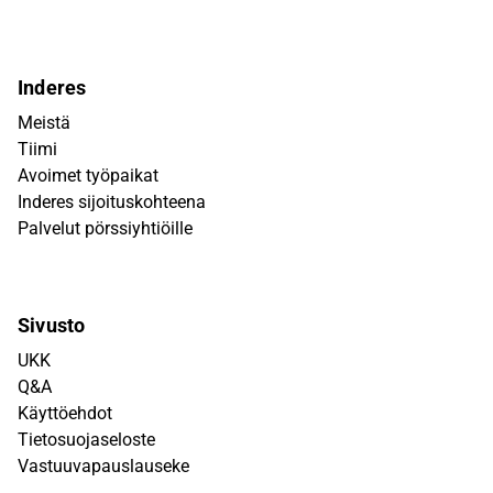
Inderes
Meistä
Tiimi
Avoimet työpaikat
Inderes sijoituskohteena
Palvelut pörssiyhtiöille
Sivusto
UKK
Q&A
Käyttöehdot
Tietosuojaseloste
Vastuuvapauslauseke