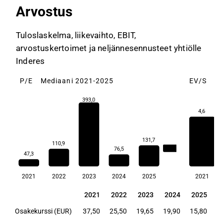
Arvostus
Tuloslaskelma, liikevaihto, EBIT,
arvostuskertoimet ja neljännesennusteet yhtiölle
Inderes
P/E
Mediaani 2021-2025
EV/S
M
393,0
4,6
131,7
110,9
110,9
76,5
47,3
2021
2022
2023
2024
2025
2021
2021
2022
2023
2024
2025
2021
2022
2023
2024
2025
Osakekurssi (EUR)
37,50
25,50
19,65
19,90
15,80