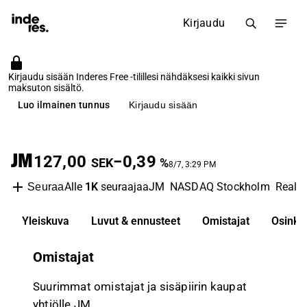
Kirjaudu
Kirjaudu sisään Inderes Free -tilillesi nähdäksesi kaikki sivun
maksuton sisältö.
Luo ilmainen tunnus
Kirjaudu sisään
JM
127,00
−0,39
SEK
%
8/7, 3:29 PM
Alle
1K
seuraajaa
JM
NASDAQ Stockholm
Real 
Seuraa
Yleiskuva
Luvut & ennusteet
Omistajat
Osinko
Omistajat
Suurimmat omistajat ja sisäpiirin kaupat
yhtiölle JM