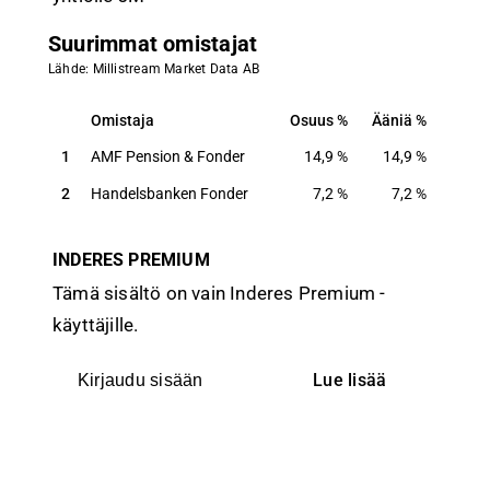
Suurimmat omistajat
Lähde: Millistream Market Data AB
Omistaja
Osuus
Ääniä
Omistaja
Osuus
Ääniä
1
AMF Pension & Fonder
14,9
%
14,9
%
2
Handelsbanken Fonder
7,2
%
7,2
%
INDERES PREMIUM
Tämä sisältö on vain Inderes Premium -
käyttäjille.
Lue lisää
Kirjaudu sisään