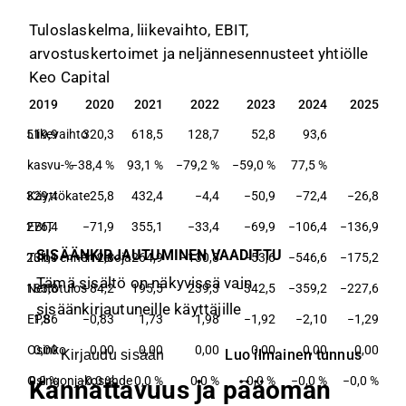
Tuloslaskelma, liikevaihto, EBIT,
arvostuskertoimet ja neljännesennusteet yhtiölle
Keo Capital
2019
2020
2021
2022
2023
2024
2025
2019
2020
2021
2022
2023
2024
2025
519,9
Liikevaihto
320,3
618,5
128,7
52,8
93,6
kasvu-%
−38,4 %
93,1 %
−79,2 %
−59,0 %
77,5 %
329,4
Käyttökate
−25,8
432,4
−4,4
−50,9
−72,4
−26,8
276,4
EBIT
−71,9
355,1
−33,4
−69,9
−106,4
−136,9
SISÄÄNKIRJAUTUMINEN VAADITTU
231,1
Tulos ennen veroja
−112,8
264,9
−130,8
−53,6
−546,6
−175,2
Tämä sisältö on näkyvissä vain
183,8
Nettotulos
−84,2
195,5
239,3
−342,5
−359,2
−227,6
sisäänkirjautuneille käyttäjille
EPS
1,86
−0,83
1,73
1,98
−1,92
−2,10
−1,29
Osinko
0,00
0,00
0,00
0,00
0,00
0,00
0,00
Luo ilmainen tunnus
Kirjaudu sisään
Osingonjakosuhde
0,0 %
−0,0 %
0,0 %
0,0 %
−0,0 %
−0,0 %
−0,0 %
Kannattavuus ja pääoman