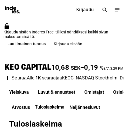
Kirjaudu
Kirjaudu sisään Inderes Free -tilillesi nähdäksesi kaikki sivun
maksuton sisältö.
Luo ilmainen tunnus
Kirjaudu sisään
KEO CAPITAL
10,68
−0,19
SEK
%
8/7, 3:29 PM
Alle
1K
seuraajaa
KEOC
NASDAQ Stockholm
Dri
Seuraa
Yleiskuva
Luvut & ennusteet
Omistajat
Osinko
Tuloslaskelma
Arvostus
Neljännesluvut
Tuloslaskelma