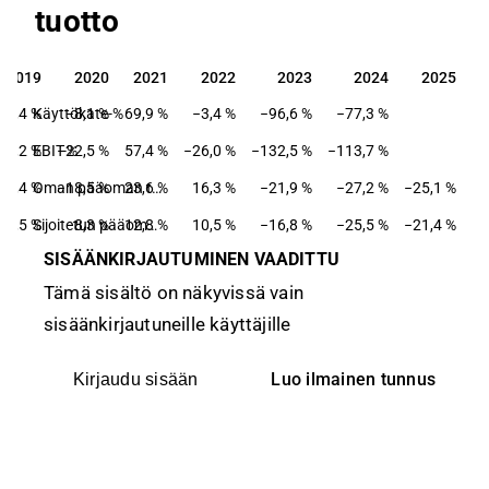
tuotto
2019
2020
2021
2022
2023
2024
2025
2019
2020
2021
2022
2023
2024
2025
63,4 %
Käyttökate-%
−8,1 %
69,9 %
−3,4 %
−96,6 %
−77,3 %
53,2 %
EBIT-%
−22,5 %
57,4 %
−26,0 %
−132,5 %
−113,7 %
22,4 %
−18,5 %
23,6 %
Oman pääoman tuotto-%
16,3 %
−21,9 %
−27,2 %
−25,1 %
14,5 %
−8,3 %
12,8 %
Sijoitetun pääoman tuotto-%
10,5 %
−16,8 %
−25,5 %
−21,4 %
SISÄÄNKIRJAUTUMINEN VAADITTU
Tämä sisältö on näkyvissä vain
sisäänkirjautuneille käyttäjille
Luo ilmainen tunnus
Kirjaudu sisään