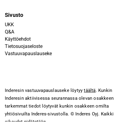
Sivusto
UKK
Q&A
Käyttöehdot
Tietosuojaseloste
Vastuuvapauslauseke
Inderesin vastuuvapauslauseke löytyy
täältä
. Kunkin
Inderesin aktiivisessa seurannassa olevan osakkeen
tarkemmat tiedot löytyvät kunkin osakkeen omilta
yhtiösivuilta Inderes-sivustolla.
© Inderes Oyj. Kaikki
oikeudet pidätetään.