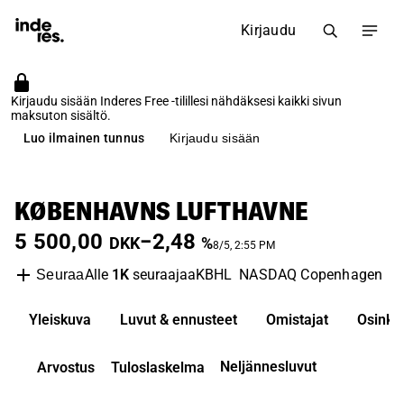
Kirjaudu
Kirjaudu sisään Inderes Free -tilillesi nähdäksesi kaikki sivun
maksuton sisältö.
Luo ilmainen tunnus
Kirjaudu sisään
KØBENHAVNS LUFTHAVNE
5 500,00
−2,48
DKK
%
8/5, 2:55 PM
Alle
1K
seuraajaa
KBHL
NASDAQ Copenhagen
Tr
Seuraa
Yleiskuva
Luvut & ennusteet
Omistajat
Osinko
Neljännesluvut
Arvostus
Tuloslaskelma