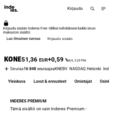
Kirjaudu
Kirjaudu sisään Inderes Free -tilillesi nähdäksesi kaikki sivun
maksuton sisältö.
Luo ilmainen tunnus
Kirjaudu sisään
KONE
51,36
+0,59
EUR
%
8/6, 3:29 PM
16 848
seuraajaa
KNEBV
NASDAQ Helsinki
Indus
Seuraa
Yleiskuva
Luvut & ennusteet
Omistajat
Osinko
INDERES PREMIUM
Tämä sisältö on vain Inderes Premium -