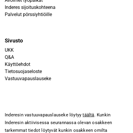
Avoimet työpaikat
Inderes sijoituskohteena
Palvelut pörssiyhtiöille
Sivusto
UKK
Q&A
Käyttöehdot
Tietosuojaseloste
Vastuuvapauslauseke
Inderesin vastuuvapauslauseke löytyy
täältä
. Kunkin
Inderesin aktiivisessa seurannassa olevan osakkeen
tarkemmat tiedot löytyvät kunkin osakkeen omilta