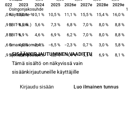
2022
2023
2024
2025
2026e
2027e
2028e
2029e
2022
2023
2024
2025
2026e
2027e
2028e
2029e
Osingonjakosuhde
15,
13,0 %
Käyttökate-%
13,2 %
10,1 %
10,5 %
11,1 %
15,5 %
15,4 %
16,0 %
9,9 %
EBIT-% (oik.)
8,9 %
5,6 %
7,3 %
6,8 %
7,0 %
8,0 %
8,8 %
7,8 %
EBIT-%
6,9 %
4,6 %
6,9 %
6,2 %
7,0 %
8,0 %
8,8 %
5,6 %
4,0 %
−2,4 %
Oman pääoman tuotto-%
−6,5 %
−2,3 %
0,7 %
3,0 %
5,8 %
SISÄÄNKIRJAUTUMINEN VAADITTU
11,9 %
8,5 %
4,4 %
Sijoitetun pääoman tuotto-%
5,2 %
4,4 %
5,5 %
6,9 %
8,1 %
Tämä sisältö on näkyvissä vain
sisäänkirjautuneille käyttäjille
Luo ilmainen tunnus
Kirjaudu sisään