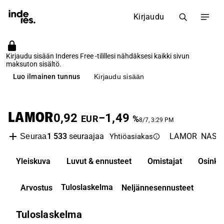
Kirjaudu
Kirjaudu sisään Inderes Free -tilillesi nähdäksesi kaikki sivun
maksuton sisältö.
Luo ilmainen tunnus
Kirjaudu sisään
LAMOR
0,92
−1,49
EUR
%
8/7, 3:29 PM
1 533
seuraajaa
LAMOR
NASDA
Seuraa
Yhtiöasiakas
Yleiskuva
Luvut & ennusteet
Omistajat
Osinko
Tuloslaskelma
Arvostus
Neljännesennusteet
Tuloslaskelma