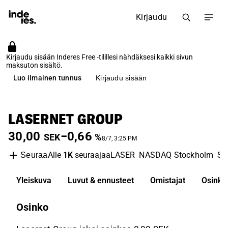
Kirjaudu
Kirjaudu sisään Inderes Free -tilillesi nähdäksesi kaikki sivun
maksuton sisältö.
Luo ilmainen tunnus
Kirjaudu sisään
LASERNET GROUP
30,00
−0,66
SEK
%
8/7, 3:25 PM
Alle
1K
seuraajaa
LASER
NASDAQ Stockholm
So
Seuraa
Yleiskuva
Luvut & ennusteet
Omistajat
Osinko
Osinko