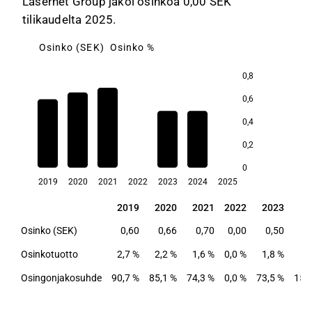
Lasernet Group jakoi osinkoa 0,00 SEK
tilikaudelta 2025.
Osinko (SEK)
Osinko %
0,8
0,6
2,7
2,2
2,2
0,4
1,9
1,6
0,2
0
2019
2020
2021
2022
2023
2024
2025
2019
2020
2021
2022
2023
2
2019
2020
2021
2022
2023
2
Osinko (SEK)
0,60
0,66
0,70
0,00
0,50
Osinkotuotto
2,7 %
2,2 %
1,6 %
0,0 %
1,8 %
2
Osingonjakosuhde
90,7 %
85,1 %
74,3 %
0,0 %
73,5 %
156