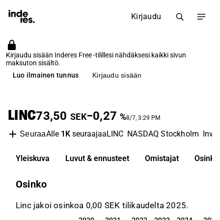
Kirjaudu
Kirjaudu sisään Inderes Free -tilillesi nähdäksesi kaikki sivun
maksuton sisältö.
Luo ilmainen tunnus
Kirjaudu sisään
LINC
73,50
−0,27
SEK
%
8/7, 3:29 PM
Alle
1K
seuraajaa
LINC
NASDAQ Stockholm
Inve
Seuraa
Yleiskuva
Luvut & ennusteet
Omistajat
Osinko
Osinko
Linc jakoi osinkoa 0,00 SEK tilikaudelta 2025.
2020
2021
2022
2023
2024
2025