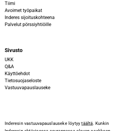
Tiimi
Avoimet työpaikat
Inderes sijoituskohteena
Palvelut pörssiyhtiöille
Sivusto
UKK
Q&A
Käyttöehdot
Tietosuojaseloste
Vastuuvapauslauseke
Inderesin vastuuvapauslauseke löytyy
täältä
. Kunkin