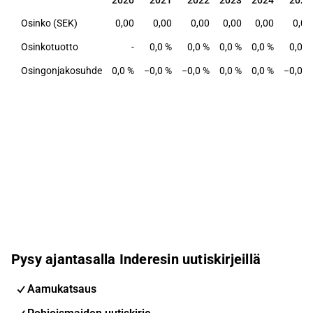
2020
2021
2022
2023
2024
2025
Osinko (SEK)
0,00
0,00
0,00
0,00
0,00
0,00
Osinkotuotto
-
0,0 %
0,0 %
0,0 %
0,0 %
0,0 %
Osingonjakosuhde
0,0 %
−0,0 %
−0,0 %
0,0 %
0,0 %
−0,0 %
Pysy ajantasalla Inderesin uutiskirjeillä
Aamukatsaus