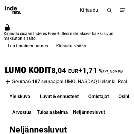
Kirjaudu
Kirjaudu sisään Inderes Free -tilillesi nähdäksesi kaikki sivun
maksuton sisältö.
Luo ilmainen tunnus
Kirjaudu sisään
LUMO KODIT
8,04
+1,71
EUR
%
8/7, 3:29 PM
6 187
seuraajaa
LUMO
NASDAQ Helsinki
Real E
Seuraa
Yleiskuva
Luvut & ennusteet
Omistajat
Osinko
Neljännesluvut
Arvostus
Tuloslaskelma
Neljännesluvut