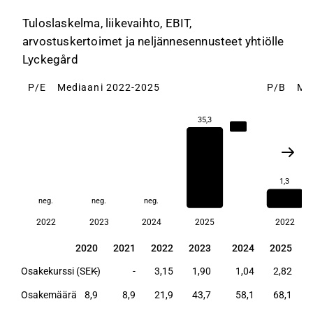
Tuloslaskelma, liikevaihto, EBIT,
arvostuskertoimet ja neljännesennusteet yhtiölle
Lyckegård
P/E
Mediaani 2022-2025
P/B
Me
35,3
35,3
1,3
neg.
neg.
neg.
2022
2023
2024
2025
2022
2020
2021
2022
2023
2024
2025
2020
2021
2022
2023
2024
2025
Osakekurssi (SEK)
-
-
3,15
1,90
1,04
2,82
Osakemäärä
8,9
8,9
21,9
43,7
58,1
68,1