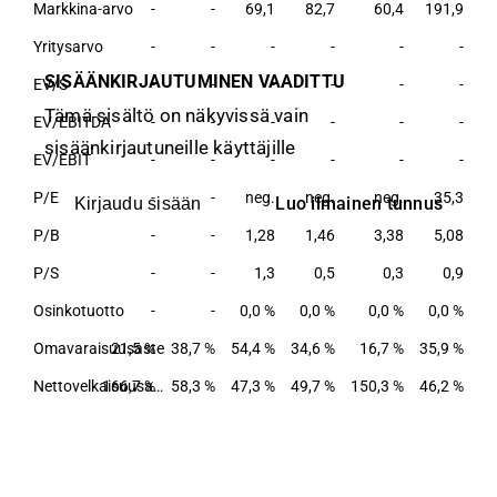
Markkina-arvo
-
-
69,1
82,7
60,4
191,9
Yritysarvo
-
-
-
-
-
-
SISÄÄNKIRJAUTUMINEN VAADITTU
EV/S
-
-
-
-
-
-
Tämä sisältö on näkyvissä vain
EV/EBITDA
-
-
-
-
-
-
sisäänkirjautuneille käyttäjille
EV/EBIT
-
-
-
-
-
-
P/E
-
-
neg.
neg.
neg.
35,3
Luo ilmainen tunnus
Kirjaudu sisään
P/B
-
-
1,28
1,46
3,38
5,08
P/S
-
-
1,3
0,5
0,3
0,9
Osinkotuotto
-
-
0,0 %
0,0 %
0,0 %
0,0 %
Omavaraisuusaste
21,5 %
38,7 %
54,4 %
34,6 %
16,7 %
35,9 %
166,7 %
Nettovelkaisuusaste
58,3 %
47,3 %
49,7 %
150,3 %
46,2 %