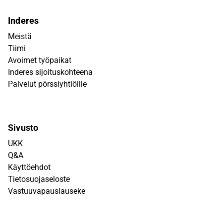
Inderes
Meistä
Tiimi
Avoimet työpaikat
Inderes sijoituskohteena
Palvelut pörssiyhtiöille
Sivusto
UKK
Q&A
Käyttöehdot
Tietosuojaseloste
Vastuuvapauslauseke