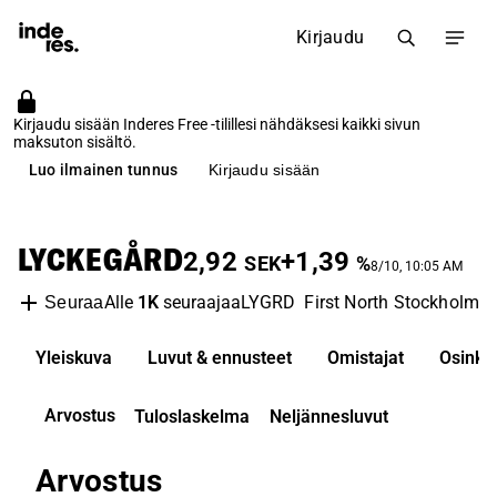
Kirjaudu
Kirjaudu sisään Inderes Free -tilillesi nähdäksesi kaikki sivun
maksuton sisältö.
Luo ilmainen tunnus
Kirjaudu sisään
LYCKEGÅRD
2,92
+1,39
SEK
%
8/10, 10:05 AM
Alle
1K
seuraajaa
LYGRD
First North Stockholm
I
Seuraa
Yleiskuva
Luvut & ennusteet
Omistajat
Osinko
Arvostus
Tuloslaskelma
Neljännesluvut
Arvostus