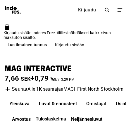
Kirjaudu
Kirjaudu sisään Inderes Free -tilillesi nähdäksesi kaikki sivun
maksuton sisältö.
Luo ilmainen tunnus
Kirjaudu sisään
MAG INTERACTIVE
7,66
+0,79
SEK
%
8/7, 3:29 PM
Alle
1K
seuraajaa
MAGI
First North Stockholm
So
Seuraa
Yleiskuva
Luvut & ennusteet
Omistajat
Osinko
Tuloslaskelma
Arvostus
Neljännesluvut