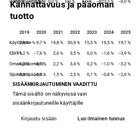
Osingonjakosuhde
−0,0 %
−0,0 %
0,0 %
0,0 %
0,0 %
−833,3 %
−0,0 %
Kannattavuus ja pääoman
tuotto
2019
2020
2021
2022
2023
2024
2025
2019
2020
2021
2022
2023
2024
2025
Käyttökate-%
2,9 %
9,7 %
19,8 %
30,9 %
15,5 %
19,5 %
19,1 %
EBIT-%
−11,2 %
−7,6 %
2,6 %
3,5 %
0,0 %
−1,6 %
−3,9 %
−4,2 %
−5,5 %
Oman pääoman tuotto-%
2,2 %
3,4 %
0,2 %
−1,0 %
−3,2 %
−3,8 %
−4,2 %
Sijoitetun pääoman tuotto-%
1,5 %
2,5 %
0,1 %
−0,8 %
−2,6 %
SISÄÄNKIRJAUTUMINEN VAADITTU
Tämä sisältö on näkyvissä vain
sisäänkirjautuneille käyttäjille
Luo ilmainen tunnus
Kirjaudu sisään