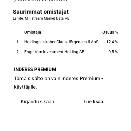
Suurimmat omistajat
Lähde: Millistream Market Data AB
Omistaja
Osuus
Ääni
Omistaja
Osuus
Ääni
1
Holdingselskabet Claus Jörgensen II ApS
12,4
%
12,
2
Engström Investment Holding AB
9,5
%
9,
INDERES PREMIUM
Tämä sisältö on vain Inderes Premium -
käyttäjille.
Lue lisää
Kirjaudu sisään