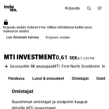
Kirjaudu
Kirjaudu sisään Inderes Free -tilillesi nähdäksesi kaikki sivun
maksuton sisältö.
Luo ilmainen tunnus
Kirjaudu sisään
MTI INVESTMENT
0,61
SEK
8/7, 3:29 PM
Alle
1K
seuraajaa
MTI
First North Stockholm
Inv
Seuraa
Yleiskuva
Luvut & ennusteet
Omistajat
Osinko
Omistajat
Suurimmat omistajat ja sisäpiirin kaupat
yhtiölle MTI Investment