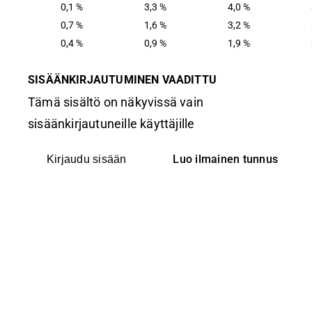
0,1 %
3,3 %
4,0 %
0,7 %
1,6 %
3,2 %
0,4 %
0,9 %
1,9 %
SISÄÄNKIRJAUTUMINEN VAADITTU
Tämä sisältö on näkyvissä vain
sisäänkirjautuneille käyttäjille
Luo ilmainen tunnus
Kirjaudu sisään