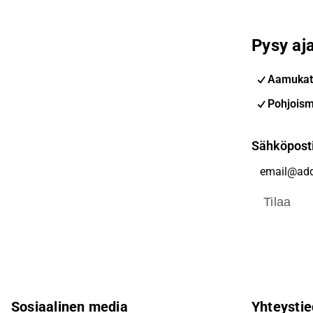
Pysy aja
Aamukat
Pohjoism
Sähköpost
Tilaa
Sosiaalinen media
Yhteystie