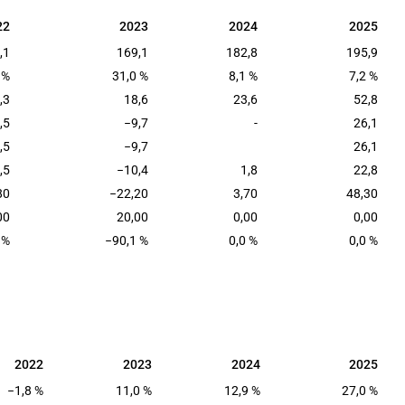
22
2023
2024
2025
22
2023
2024
2025
,1
169,1
182,8
195,9
 %
31,0 %
8,1 %
7,2 %
,3
18,6
23,6
52,8
,5
−9,7
-
26,1
,5
−9,7
26,1
,5
−10,4
1,8
22,8
80
−22,20
3,70
48,30
00
20,00
0,00
0,00
 %
−90,1 %
0,0 %
0,0 %
2022
2023
2024
2025
2022
2023
2024
2025
−1,8 %
11,0 %
12,9 %
27,0 %