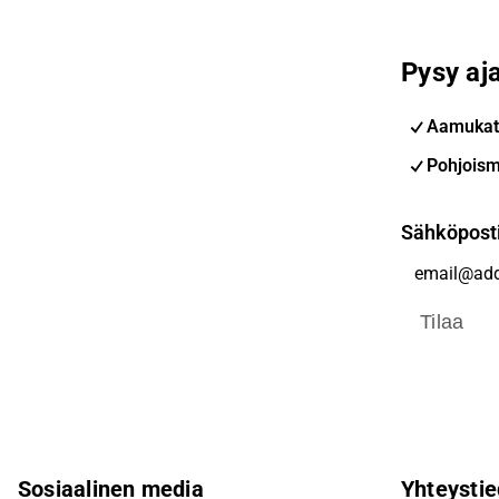
Pysy aja
Aamukat
Pohjoism
Sähköpost
Tilaa
Sosiaalinen media
Yhteystie