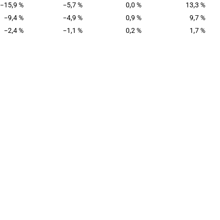
−15,9 %
−5,7 %
0,0 %
13,3 %
−9,4 %
−4,9 %
0,9 %
9,7 %
−2,4 %
−1,1 %
0,2 %
1,7 %