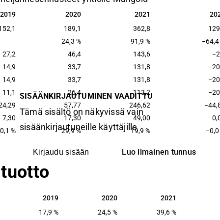
2019
2020
2021
20
2019
2020
2021
20
152,1
189,1
362,8
129
24,3 %
91,9 %
−64,4
27,2
46,4
143,6
−2
14,9
33,7
131,8
−20
14,9
33,7
131,8
−20
11,1
26,4
113,2
−20
SISÄÄNKIRJAUTUMINEN VAADITTU
24,29
57,77
246,62
−44,
Tämä sisältö on näkyvissä vain
7,30
17,30
49,00
0,
sisäänkirjautuneille käyttäjille
0,1 %
29,9 %
19,9 %
−0,0
Luo ilmainen tunnus
Kirjaudu sisään
tuotto
2019
2020
2021
2019
2020
2021
17,9 %
24,5 %
39,6 %