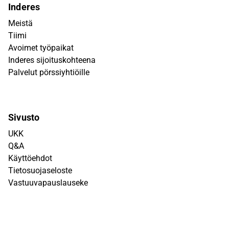
Inderes
Meistä
Tiimi
Avoimet työpaikat
Inderes sijoituskohteena
Palvelut pörssiyhtiöille
Sivusto
UKK
Q&A
Käyttöehdot
Tietosuojaseloste
Vastuuvapauslauseke