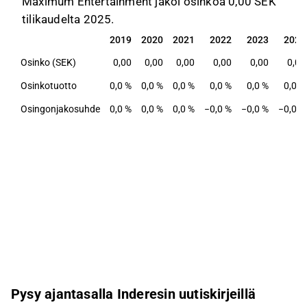
Maximum Entertainment jakoi osinkoa 0,00 SEK
tilikaudelta 2025.
2019
2020
2021
2022
2023
2024
2019
2020
2021
2022
2023
2024
Osinko (SEK)
0,00
0,00
0,00
0,00
0,00
0,00
Osinkotuotto
0,0 %
0,0 %
0,0 %
0,0 %
0,0 %
0,0 %
Osingonjakosuhde
0,0 %
0,0 %
0,0 %
−0,0 %
−0,0 %
−0,0 %
Pysy ajantasalla Inderesin uutiskirjeillä