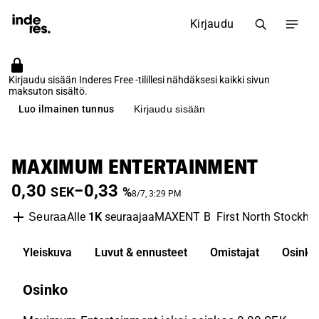
Kirjaudu
Kirjaudu sisään Inderes Free -tilillesi nähdäksesi kaikki sivun
maksuton sisältö.
Luo ilmainen tunnus
Kirjaudu sisään
MAXIMUM ENTERTAINMENT
0,30
−0,33
SEK
%
8/7, 3:29 PM
Alle
1K
seuraajaa
MAXENT B
First North Stockho
Seuraa
Yleiskuva
Luvut & ennusteet
Omistajat
Osinko
Osinko