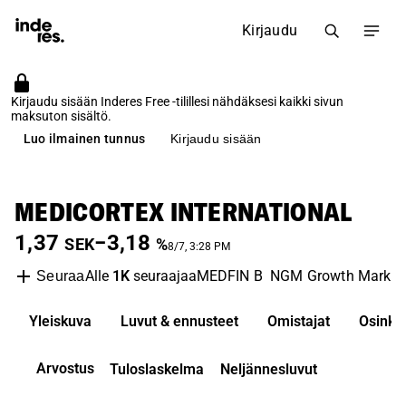
Kirjaudu
Kirjaudu sisään Inderes Free -tilillesi nähdäksesi kaikki sivun
maksuton sisältö.
Luo ilmainen tunnus
Kirjaudu sisään
MEDICORTEX INTERNATIONAL
1,37
−3,18
SEK
%
8/7, 3:28 PM
Alle
1K
seuraajaa
MEDFIN B
NGM Growth Market
Seuraa
Yleiskuva
Luvut & ennusteet
Omistajat
Osinko
Arvostus
Tuloslaskelma
Neljännesluvut