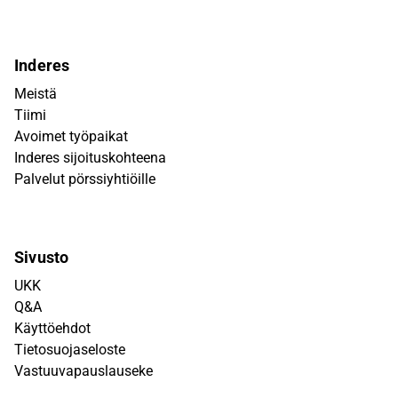
Inderes
Meistä
Tiimi
Avoimet työpaikat
Inderes sijoituskohteena
Palvelut pörssiyhtiöille
Sivusto
UKK
Q&A
Käyttöehdot
Tietosuojaseloste
Vastuuvapauslauseke