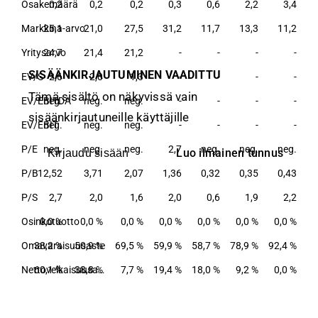
Osakemäärä
0,2
0,2
0,2
0,3
0,6
2,2
3,4
Markkina-arvo
25,1
21,0
27,5
31,2
11,7
13,3
11,2
Yritysarvo
24,7
21,4
21,2
-
-
-
-
SISÄÄNKIRJAUTUMINEN VAADITTU
EV/S
2,6
2,0
1,3
-
-
-
-
Tämä sisältö on näkyvissä vain
EV/EBITDA
neg.
neg.
neg.
-
-
-
-
sisäänkirjautuneille käyttäjille
EV/EBIT
neg.
neg.
neg.
-
-
-
-
P/E
neg.
neg.
neg.
2,7
neg.
neg.
neg.
Luo ilmainen tunnus
Kirjaudu sisään
P/B
12,52
3,71
2,07
1,36
0,32
0,35
0,43
P/S
2,7
2,0
1,6
2,0
0,6
1,9
2,2
Osinkotuotto
0,0 %
0,0 %
0,0 %
0,0 %
0,0 %
0,0 %
0,0 %
Omavaraisuusaste
38,2 %
50,9 %
69,5 %
59,9 %
58,7 %
78,9 %
92,4 %
60,1 %
38,8 %
Nettovelkaisuusaste
7,7 %
19,4 %
18,0 %
9,2 %
0,0 %