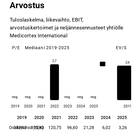
Arvostus
Tuloslaskelma, liikevaihto, EBIT,
arvostuskertoimet ja neljännesennusteet yhtiölle
Medicortex International
P/E
Mediaani 2019-2025
EV/S
M
2,7
2,6
2,7
neg.
neg.
neg.
neg.
neg.
neg.
2019
2020
2021
2022
2023
2024
2025
2019
2019
2020
2021
2022
2023
2024
2025
2019
2020
2021
2022
2023
2024
2025
Osakekurssi (SEK)
152,95
119,60
120,75
96,60
21,28
6,02
3,26