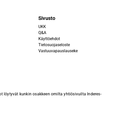
Sivusto
UKK
Q&A
Käyttöehdot
Tietosuojaseloste
Vastuuvapauslauseke
 löytyvät kunkin osakkeen omilta yhtiösivuilta Inderes-