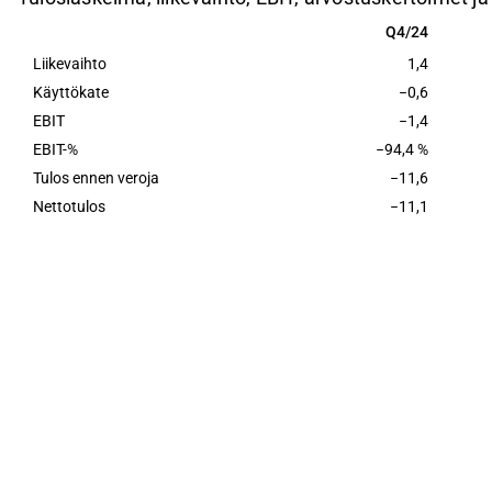
Q4/24
Q4/24
Liikevaihto
1,4
Käyttökate
−0,6
EBIT
−1,4
EBIT-%
−94,4 %
Tulos ennen veroja
−11,6
Nettotulos
−11,1