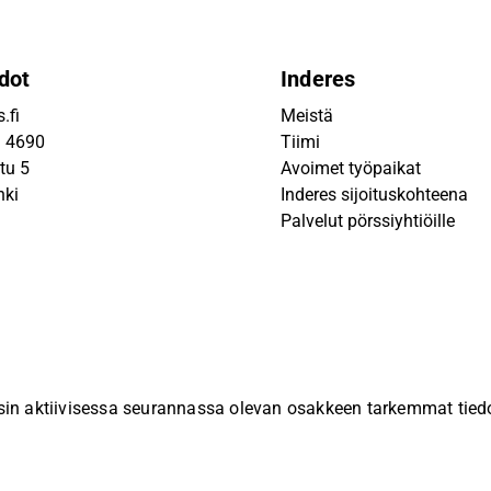
dot
Inderes
.fi
Meistä
9 4690
Tiimi
tu 5
Avoimet työpaikat
nki
Inderes sijoituskohteena
Palvelut pörssiyhtiöille
sin aktiivisessa seurannassa olevan osakkeen tarkemmat tiedot