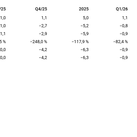
/25
Q4/25
2025
Q1/26
/25
Q4/25
2025
Q1/26
1,0
1,1
5,0
1,1
1,0
−2,7
−5,2
−0,8
1,1
−2,9
−5,9
−0,9
5 %
−248,0 %
−117,9 %
−82,4 %
0,0
−4,2
−6,3
−0,9
0,0
−4,2
−6,3
−0,9