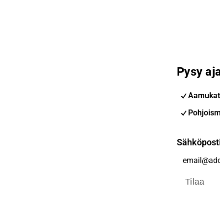
Pysy aja
Aamukat
Pohjoism
Sähköpost
Tilaa