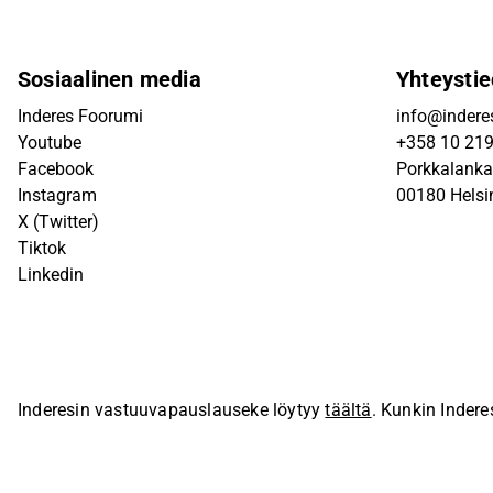
Sosiaalinen media
Yhteystie
Inderes Foorumi
info@inderes
Youtube
+358 10 21
Facebook
Porkkalanka
Instagram
00180 Helsi
X (Twitter)
Tiktok
Linkedin
Inderesin vastuuvapauslauseke löytyy
täältä
. Kunkin Indere
sivustolla.
© Inderes Oyj. Kaikki oikeudet pidätetään.