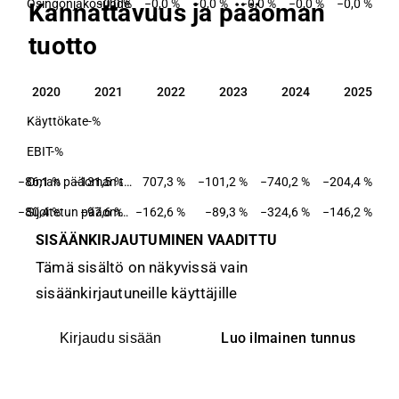
Osingonjakosuhde
−0,0 %
−0,0 %
−0,0 %
−0,0 %
−0,0 %
−0,0 %
Kannattavuus ja pääoman
tuotto
2020
2021
2022
2023
2024
2025
2020
2021
2022
2023
2024
2025
Käyttökate-%
EBIT-%
−86,1 %
−131,5 %
Oman pääoman tuotto-%
707,3 %
−101,2 %
−740,2 %
−204,4 %
−80,4 %
−97,6 %
Sijoitetun pääoman tuotto-%
−162,6 %
−89,3 %
−324,6 %
−146,2 %
SISÄÄNKIRJAUTUMINEN VAADITTU
Tämä sisältö on näkyvissä vain
sisäänkirjautuneille käyttäjille
Luo ilmainen tunnus
Kirjaudu sisään