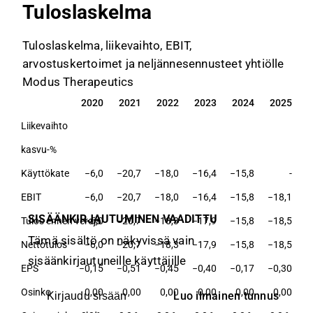
Tuloslaskelma
Tuloslaskelma, liikevaihto, EBIT,
arvostuskertoimet ja neljännesennusteet yhtiölle
Modus Therapeutics
2020
2021
2022
2023
2024
2025
2020
2021
2022
2023
2024
2025
Liikevaihto
kasvu-%
Käyttökate
−6,0
−20,7
−18,0
−16,4
−15,8
-
EBIT
−6,0
−20,7
−18,0
−16,4
−15,8
−18,1
SISÄÄNKIRJAUTUMINEN VAADITTU
Tulos ennen veroja
−6,0
−20,7
−18,3
−17,9
−15,8
−18,5
Tämä sisältö on näkyvissä vain
Nettotulos
−6,0
−20,7
−18,3
−17,9
−15,8
−18,5
sisäänkirjautuneille käyttäjille
EPS
−0,15
−0,51
−0,45
−0,40
−0,17
−0,30
Osinko
0,00
0,00
0,00
0,00
0,00
0,00
Luo ilmainen tunnus
Kirjaudu sisään