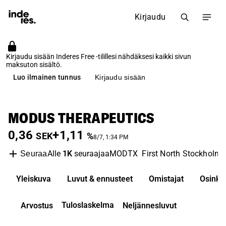
Kirjaudu
Kirjaudu sisään Inderes Free -tilillesi nähdäksesi kaikki sivun
maksuton sisältö.
Luo ilmainen tunnus
Kirjaudu sisään
MODUS THERAPEUTICS
0,36
+1,11
SEK
%
8/7, 1:34 PM
Alle
1K
seuraajaa
MODTX
First North Stockholm
Seuraa
Yleiskuva
Luvut & ennusteet
Omistajat
Osinko
Tuloslaskelma
Arvostus
Neljännesluvut