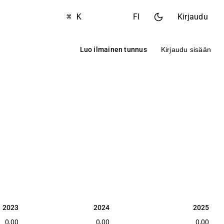
⌘ K
FI
Kirjaudu
Luo ilmainen tunnus
Kirjaudu sisään
2023
2024
2025
2023
2024
2025
0,00
0,00
0,00