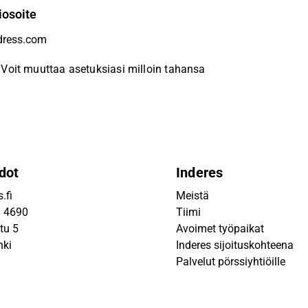
iosoite
Voit muuttaa asetuksiasi milloin tahansa
dot
Inderes
.fi
Meistä
9 4690
Tiimi
tu 5
Avoimet työpaikat
nki
Inderes sijoituskohteena
Palvelut pörssiyhtiöille