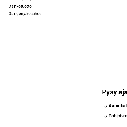
Osinkotuotto
Osingonjakosuhde
Pysy aja
Aamukat
Pohjoism