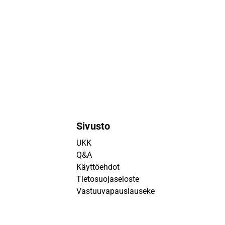
Sivusto
UKK
Q&A
Käyttöehdot
Tietosuojaseloste
Vastuuvapauslauseke