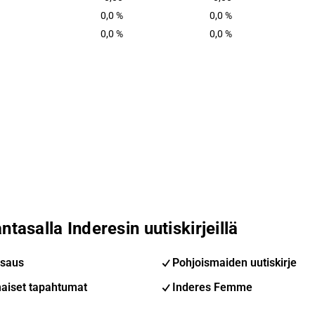
0,0 %
0,0 %
0,0 %
0,0 %
ntasalla Inderesin uutiskirjeillä
saus
Pohjoismaiden uutiskirje
aiset tapahtumat
Inderes Femme