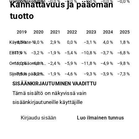
Osingonjakosuhde
−0,0 %
−0,0 %
−0,0 %
−0,0 %
−0,0 %
−0,0 %
−0,0 %
Kannattavuus ja pääoman
tuotto
2019
2020
2021
2022
2023
2024
2025
2019
2020
2021
2022
2023
2024
2025
Käyttökate-%
−4,3 %
3,0 %
2,9 %
0,0 %
−3,1 %
4,0 %
1,8 %
EBIT-%
−11,9 %
−3,2 %
−1,9 %
−5,4 %
−10,8 %
−3,7 %
−6,8 %
−11,0 %
−4,3 %
Oman pääoman tuotto-%
−2,4 %
−5,9 %
−11,8 %
−4,9 %
−9,8 %
−7,5 %
−3,2 %
Sijoitetun pääoman tuotto-%
−1,9 %
−4,6 %
−9,3 %
−3,9 %
−7,3 %
SISÄÄNKIRJAUTUMINEN VAADITTU
Tämä sisältö on näkyvissä vain
sisäänkirjautuneille käyttäjille
Luo ilmainen tunnus
Kirjaudu sisään