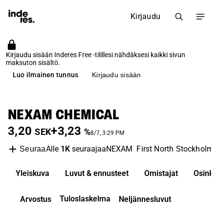
Kirjaudu
Kirjaudu sisään Inderes Free -tilillesi nähdäksesi kaikki sivun
maksuton sisältö.
Luo ilmainen tunnus
Kirjaudu sisään
NEXAM CHEMICAL
3,20
+3,23
SEK
%
8/7, 3:29 PM
Alle
1K
seuraajaa
NEXAM
First North Stockholm
Seuraa
Yleiskuva
Luvut & ennusteet
Omistajat
Osinko
Tuloslaskelma
Arvostus
Neljännesluvut