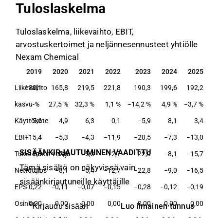
Tuloslaskelma
Tuloslaskelma, liikevaihto, EBIT,
arvostuskertoimet ja neljännesennusteet yhtiölle
Nexam Chemical
2019
2020
2021
2022
2023
2024
2025
2019
2020
2021
2022
2023
2024
2025
Liikevaihto
130,1
165,8
219,5
221,8
190,3
199,6
192,2
kasvu-%
27,5 %
32,3 %
1,1 %
−14,2 %
4,9 %
−3,7 %
Käyttökate
−5,6
4,9
6,3
0,1
−5,9
8,1
3,4
EBIT
−15,4
−5,3
−4,3
−11,9
−20,5
−7,3
−13,0
SISÄÄNKIRJAUTUMINEN VAADITTU
Tulos ennen veroja
−17,0
−7,6
−5,3
−12,7
−22,0
−8,1
−15,7
Tämä sisältö on näkyvissä vain
Nettotulos
−17,1
−8,1
−5,4
−12,7
−22,8
−9,0
−16,5
sisäänkirjautuneille käyttäjille
EPS
−0,22
−0,11
−0,07
−0,15
−0,28
−0,12
−0,19
Osinko
0,00
0,00
0,00
0,00
0,00
0,00
0,00
Luo ilmainen tunnus
Kirjaudu sisään