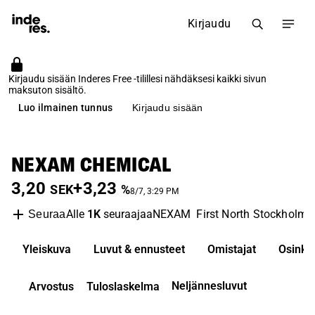
Kirjaudu
Kirjaudu sisään Inderes Free -tilillesi nähdäksesi kaikki sivun
maksuton sisältö.
Luo ilmainen tunnus
Kirjaudu sisään
NEXAM CHEMICAL
3,20
+3,23
SEK
%
8/7, 3:29 PM
Alle
1K
seuraajaa
NEXAM
First North Stockholm
Seuraa
Yleiskuva
Luvut & ennusteet
Omistajat
Osinko
Neljännesluvut
Arvostus
Tuloslaskelma