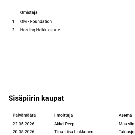
Omistaja
Omistaja
1
Olvi - Foundation
2
Hortling Heikki estate
Sisäpiirin kaupat
Päivämäärä
Ilmoittaja
Asema
Päivämäärä
Ilmoittaja
Asema
22.05.2026
Akkel Peep
Muu ylin
20.05.2026
Tiina-Liisa Liukkonen
Talousjo