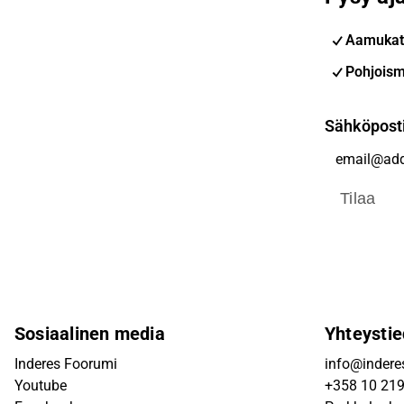
Aamukat
Pohjoism
Sähköpost
Tilaa
Sosiaalinen media
Yhteystie
Inderes Foorumi
info@inderes
Youtube
+358 10 21