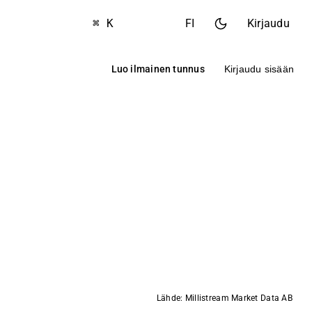
⌘ K
FI
Kirjaudu
Luo ilmainen tunnus
Kirjaudu sisään
Lähde: Millistream Market Data AB