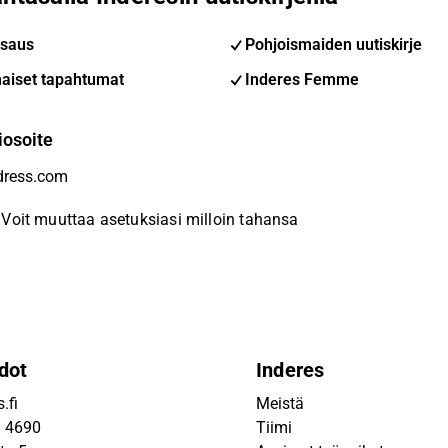
saus
Pohjoismaiden uutiskirje
aiset tapahtumat
Inderes Femme
iosoite
Voit muuttaa asetuksiasi milloin tahansa
dot
Inderes
.fi
Meistä
9 4690
Tiimi