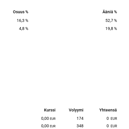
Osuus
Ääniä
Osuus
Ääniä
16,3
%
52,7
%
4,8
%
19,8
%
Kurssi
Volyymi
Yhteensä
Kurssi
Volyymi
Yhteensä
0,00
174
0
EUR
EUR
0,00
348
0
EUR
EUR