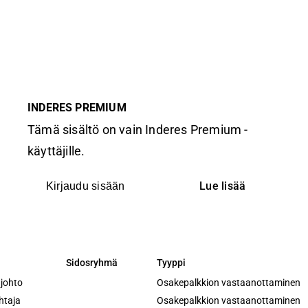
INDERES PREMIUM
Tämä sisältö on vain Inderes Premium -
käyttäjille.
Lue lisää
Kirjaudu sisään
Sidosryhmä
Tyyppi
Sidosryhmä
Tyyppi
 johto
Osakepalkkion vastaanottaminen
htaja
Osakepalkkion vastaanottaminen