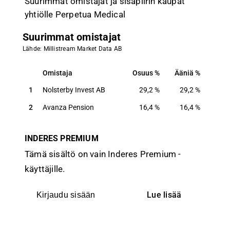
Suurimmat omistajat ja sisäpiirin kaupat
yhtiölle Perpetua Medical
Suurimmat omistajat
Lähde: Millistream Market Data AB
Omistaja
Osuus
Ääniä
Omistaja
Osuus
Ääniä
1
Nolsterby Invest AB
29,2
%
29,2
%
2
Avanza Pension
16,4
%
16,4
%
INDERES PREMIUM
Tämä sisältö on vain Inderes Premium -
käyttäjille.
Lue lisää
Kirjaudu sisään