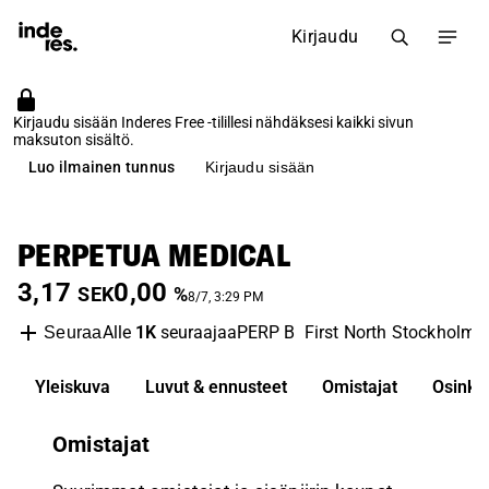
Kirjaudu
Kirjaudu sisään Inderes Free -tilillesi nähdäksesi kaikki sivun
maksuton sisältö.
Luo ilmainen tunnus
Kirjaudu sisään
PERPETUA MEDICAL
3,17
0,00
SEK
%
8/7, 3:29 PM
Alle
1K
seuraajaa
PERP B
First North Stockholm
Seuraa
Yleiskuva
Luvut & ennusteet
Omistajat
Osinko
Omistajat