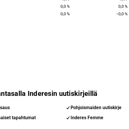
0,0 %
0,0 %
0,0 %
−0,0 %
ntasalla Inderesin uutiskirjeillä
saus
Pohjoismaiden uutiskirje
aiset tapahtumat
Inderes Femme