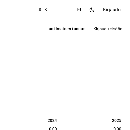
⌘ K
FI
Kirjaudu
Luo ilmainen tunnus
Kirjaudu sisään
2024
2025
2024
2025
0,00
0,00