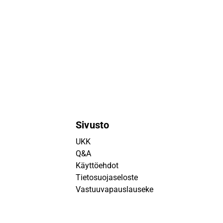
Sivusto
UKK
Q&A
Käyttöehdot
Tietosuojaseloste
Vastuuvapauslauseke