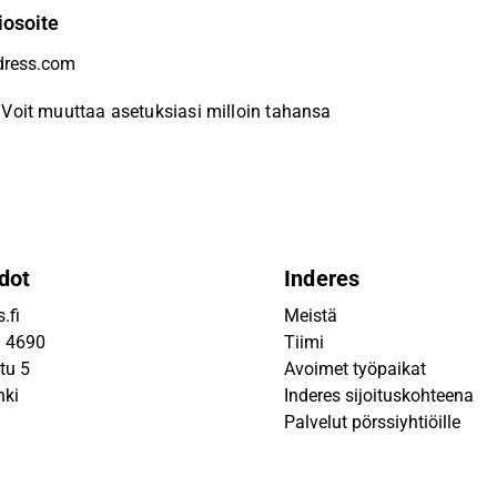
iosoite
Voit muuttaa asetuksiasi milloin tahansa
dot
Inderes
.fi
Meistä
9 4690
Tiimi
tu 5
Avoimet työpaikat
nki
Inderes sijoituskohteena
Palvelut pörssiyhtiöille