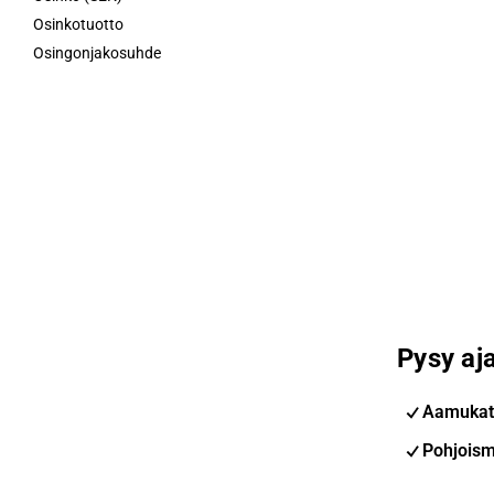
Osinkotuotto
Osingonjakosuhde
Pysy aja
Aamukat
Pohjoism